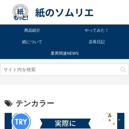
商品紹介
やってみた！
紙について
店長日記
業界関連NEWS
テンカラー