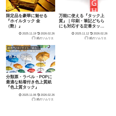
限定品を豪華に魅せる
万能に使える『タック上
『ホイルタック 金
質』｜印刷・筆記どちら
（艶）』
にも対応する定番タック
紙
2025.11.19
2026.02.26
2025.11.12
2026.02.26
紙のソムリエ
紙のソムリエ
紙専門のECサイト『紙もっと！』の商品紹介！
分類票・ラベル・POPに
最適な粘着付き色上質紙
『色上質タック』
2025.11.06
2026.02.26
紙のソムリエ