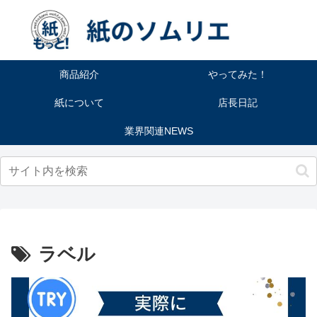
商品紹介
やってみた！
紙について
店長日記
業界関連NEWS
ラベル