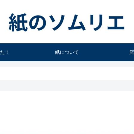
た！
紙について
店