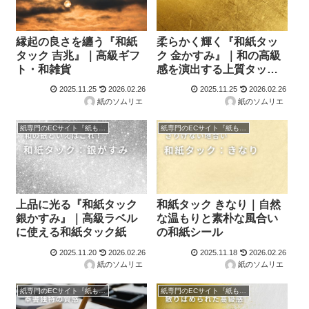
縁起の良さを纏う『和紙
柔らかく輝く『和紙タッ
タック 吉兆』｜高級ギフ
ク 金かすみ』｜和の高級
ト・和雑貨
感を演出する上質タック
紙
2025.11.25
2026.02.26
2025.11.25
2026.02.26
紙のソムリエ
紙のソムリエ
紙専門のECサイト『紙もっと！』の商品紹介！
紙専門のECサイト『紙もっと！』の商品紹介！
上品に光る『和紙タック
和紙タック きなり｜自然
銀かすみ』｜高級ラベル
な温もりと素朴な風合い
に使える和紙タック紙
の和紙シール
2025.11.20
2026.02.26
2025.11.18
2026.02.26
紙のソムリエ
紙のソムリエ
紙専門のECサイト『紙もっと！』の商品紹介！
紙専門のECサイト『紙もっと！』の商品紹介！