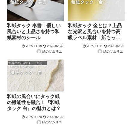
和紙タック 奉書｜優しい
和紙タック 金とは？上品
風合いと上品さを持つ和
な光沢と風合いを持つ高
紙素材のシール
級ラベル素材｜紙もっ
と！
2025.11.18
2026.02.26
2025.11.11
2026.02.26
紙のソムリエ
紙のソムリエ
紙専門のECサイト『紙もっと！』の商品紹介！
和紙の風合いにタック紙
の機能性を融合！『和紙
タック 白』の魅力とは？
2025.05.20
2026.02.26
紙のソムリエ