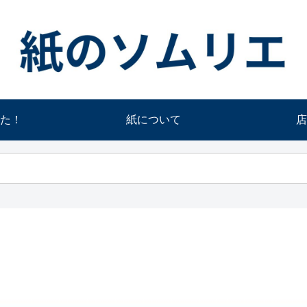
た！
紙について
店