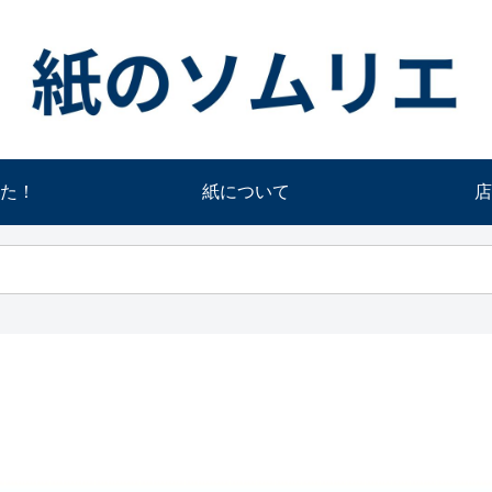
た！
紙について
店