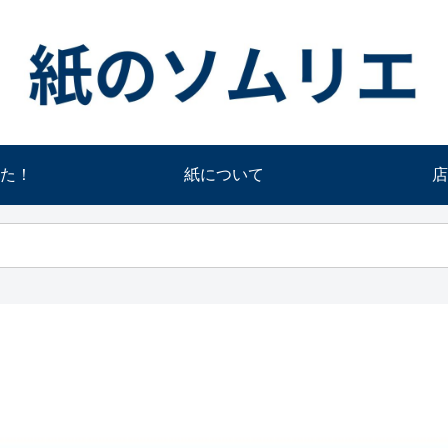
た！
紙について
店