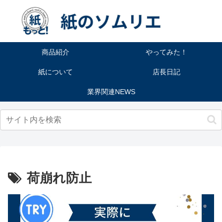
商品紹介
やってみた！
紙について
店長日記
業界関連NEWS
荷崩れ防止