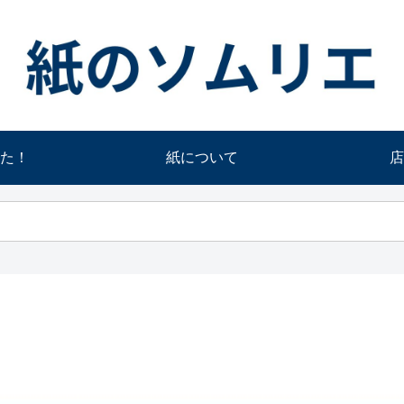
た！
紙について
店