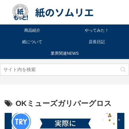
商品紹介
やってみた！
紙について
店長日記
業界関連NEWS
OKミューズガリバーグロス