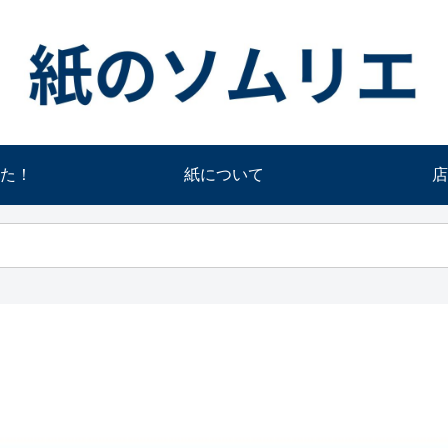
た！
紙について
店