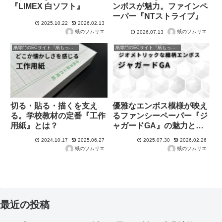
『LIMEX 白ソフト』
ンボスが魅力。ファインペ
ーパー『NTストライプ』
2025.10.22
2026.02.13
紙のソムリエ
紙のソムリエ
2026.07.13
紙専門のECサイト『紙もっと！』の商品紹介！
紙専門のECサイト『紙もっと！』の商品紹介！
切る・貼る・描くを支え
優雅なエンボス模様が映え
る。学校教材の定番『工作
るファンシーペーパー『ジ
用紙』とは？
ャガードGA』の魅力と使
い方
2024.10.17
2025.06.27
2025.07.30
2026.02.26
紙のソムリエ
紙のソムリエ
最近の投稿