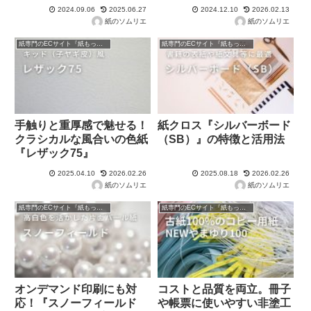
2024.09.06
2025.06.27
2024.12.10
2026.02.13
紙のソムリエ
紙のソムリエ
紙専門のECサイト『紙もっと！』の商品紹介！
紙専門のECサイト『紙もっと！』の商品紹介！
手触りと重厚感で魅せる！
紙クロス『シルバーボード
クラシカルな風合いの色紙
（SB）』の特徴と活用法
『レザック75』
2025.04.10
2026.02.26
2025.08.18
2026.02.26
紙のソムリエ
紙のソムリエ
紙専門のECサイト『紙もっと！』の商品紹介！
紙専門のECサイト『紙もっと！』の商品紹介！
オンデマンド印刷にも対
コストと品質を両立。冊子
応！『スノーフィールド
や帳票に使いやすい非塗工