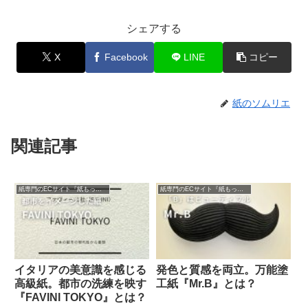
シェアする
X
Facebook
LINE
コピー
紙のソムリエ
関連記事
紙専門のECサイト『紙もっと！』の商品紹介！
紙専門のECサイト『紙もっと！』の商品紹介！
イタリアの美意識を感じる
発色と質感を両立。万能塗
高級紙。都市の洗練を映す
工紙『Mr.B』とは？
『FAVINI TOKYO』とは？