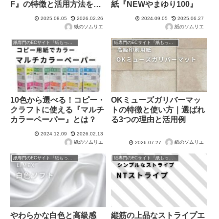
F』の特徴と活用方法を紹
紙『NEWやまゆり100』
介
2025.08.05
2026.02.26
2024.09.05
2025.06.27
紙のソムリエ
紙のソムリエ
紙専門のECサイト『紙もっと！』の商品紹介！
紙専門のECサイト『紙もっと！』の商品紹介！
10色から選べる！コピー・
OKミューズガリバーマッ
クラフトに使える『マルチ
トの特徴と使い方｜選ばれ
カラーペーパー』とは？
る3つの理由と活用例
2024.12.09
2026.02.13
紙のソムリエ
紙のソムリエ
2026.07.27
紙専門のECサイト『紙もっと！』の商品紹介！
紙専門のECサイト『紙もっと！』の商品紹介！
やわらかな白色と高級感
縦筋の上品なストライプエ