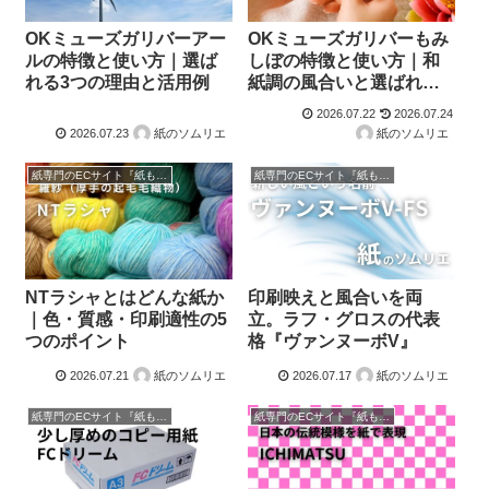
OKミューズガリバーアー
OKミューズガリバーもみ
ルの特徴と使い方｜選ば
しぼの特徴と使い方｜和
れる3つの理由と活用例
紙調の風合いと選ばれる3
つの理由
2026.07.22
2026.07.24
2026.07.23
紙のソムリエ
紙のソムリエ
紙専門のECサイト『紙もっと！』の商品紹介！
紙専門のECサイト『紙もっと！』の商品紹介！
NTラシャとはどんな紙か
印刷映えと風合いを両
｜色・質感・印刷適性の5
立。ラフ・グロスの代表
つのポイント
格『ヴァンヌーボV』
2026.07.21
紙のソムリエ
2026.07.17
紙のソムリエ
紙専門のECサイト『紙もっと！』の商品紹介！
紙専門のECサイト『紙もっと！』の商品紹介！