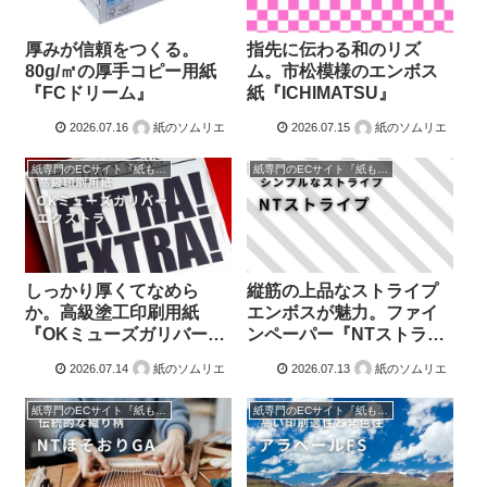
厚みが信頼をつくる。
指先に伝わる和のリズ
80g/㎡の厚手コピー用紙
ム。市松模様のエンボス
『FCドリーム』
紙『ICHIMATSU』
2026.07.16
紙のソムリエ
2026.07.15
紙のソムリエ
紙専門のECサイト『紙もっと！』の商品紹介！
紙専門のECサイト『紙もっと！』の商品紹介！
しっかり厚くてなめら
縦筋の上品なストライプ
か。高級塗工印刷用紙
エンボスが魅力。ファイ
『OKミューズガリバーエ
ンペーパー『NTストライ
クストラ』
プ』
2026.07.14
紙のソムリエ
2026.07.13
紙のソムリエ
紙専門のECサイト『紙もっと！』の商品紹介！
紙専門のECサイト『紙もっと！』の商品紹介！