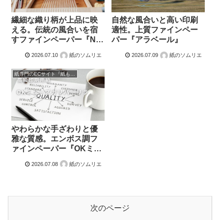
繊細な織り柄が上品に映
自然な風合いと高い印刷
える。伝統の風合いを宿
適性。上質ファインペー
すファインペーパー『NT
パー『アラベール』
ほそおり』
2026.07.10
紙のソムリエ
2026.07.09
紙のソムリエ
紙専門のECサイト『紙もっと！』の商品紹介！
やわらかな手ざわりと優
雅な質感。エンボス調フ
ァインペーパー『OKミュ
ーズガリバーリラ』
2026.07.08
紙のソムリエ
次のページ