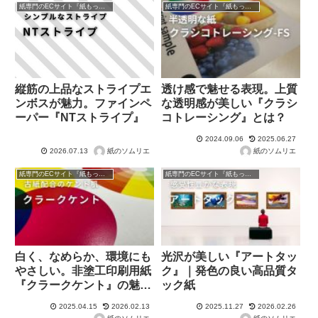
紙専門のECサイト『紙もっと！』の商品紹介！
紙専門のECサイト『紙もっと！』の商品紹介！
縦筋の上品なストライプエ
透け感で魅せる表現。上質
ンボスが魅力。ファインペ
な透明感が美しい『クラシ
ーパー『NTストライプ』
コトレーシング』とは？
2024.09.06
2025.06.27
紙のソムリエ
紙のソムリエ
2026.07.13
紙専門のECサイト『紙もっと！』の商品紹介！
紙専門のECサイト『紙もっと！』の商品紹介！
白く、なめらか、環境にも
光沢が美しい『アートタッ
やさしい。非塗工印刷用紙
ク』｜発色の良い高品質タ
『クラークケント』の魅力
ック紙
に迫る
2025.04.15
2026.02.13
2025.11.27
2026.02.26