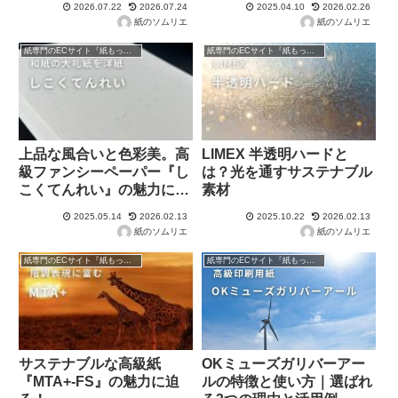
2026.07.22
2026.07.24
2025.04.10
2026.02.26
紙のソムリエ
紙のソムリエ
紙専門のECサイト『紙もっと！』の商品紹介！
紙専門のECサイト『紙もっと！』の商品紹介！
上品な風合いと色彩美。高
LIMEX 半透明ハードと
級ファンシーペーパー『し
は？光を通すサステナブル
こくてんれい』の魅力に迫
素材
る
2025.05.14
2026.02.13
2025.10.22
2026.02.13
紙のソムリエ
紙のソムリエ
紙専門のECサイト『紙もっと！』の商品紹介！
紙専門のECサイト『紙もっと！』の商品紹介！
サステナブルな高級紙
OKミューズガリバーアー
『MTA+-FS』の魅力に迫
ルの特徴と使い方｜選ばれ