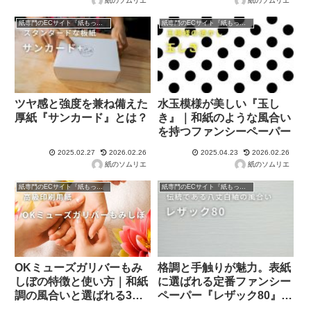
紙のソムリエ
紙のソムリエ
紙専門のECサイト『紙もっと！』の商品紹介！
紙専門のECサイト『紙もっと！』の商品紹介！
ツヤ感と強度を兼ね備えた
水玉模様が美しい『玉し
厚紙『サンカード』とは？
き』｜和紙のような風合い
を持つファンシーペーパー
2025.02.27
2026.02.26
2025.04.23
2026.02.26
紙のソムリエ
紙のソムリエ
紙専門のECサイト『紙もっと！』の商品紹介！
紙専門のECサイト『紙もっと！』の商品紹介！
OKミューズガリバーもみ
格調と手触りが魅力。表紙
しぼの特徴と使い方｜和紙
に選ばれる定番ファンシー
調の風合いと選ばれる3つ
ペーパー『レザック80』と
の理由
は？