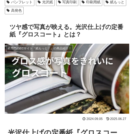
パンフレット
光沢紙
写真印刷
印刷用紙
紙もっと
高発色
ツヤ感で写真が映える。光沢仕上げの定番
紙『グロスコート』とは？
紙専門のECサイト『紙もっと！』の商品紹介！
2024.09.05
2025.06.27
光沢仕上げの定番紙『グロスコー