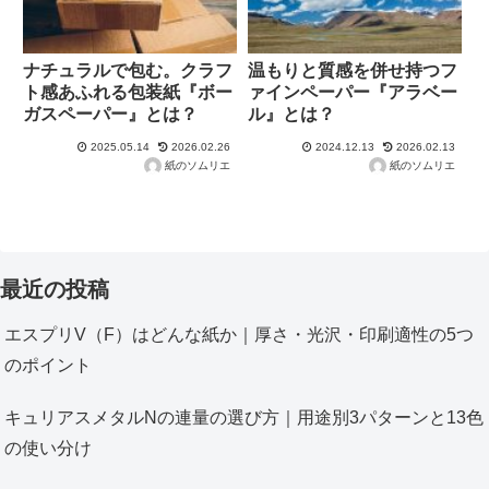
ナチュラルで包む。クラフ
温もりと質感を併せ持つフ
ト感あふれる包装紙『ボー
ァインペーパー『アラベー
ガスペーパー』とは？
ル』とは？
2025.05.14
2026.02.26
2024.12.13
2026.02.13
紙のソムリエ
紙のソムリエ
最近の投稿
エスプリV（F）はどんな紙か｜厚さ・光沢・印刷適性の5つ
のポイント
キュリアスメタルNの連量の選び方｜用途別3パターンと13色
の使い分け