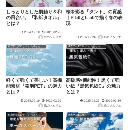
しっとりとした肌触り＆和
桜を彩る「タント」の質感
の風合い。『和紙タオル』
｜P-50とL-50で描く春の表
とは？
現
2024.12.19
2026.02.26
紙のソムリエ
紙のソムリエ
2026.02.26
紙専門のECサイト『紙もっと！』の商品紹介！
紙専門のECサイト『紙もっと！』の商品紹介！
軽くて強くて美しい！高機
高級感×機能性！黒くて強
能素材『発泡PET』の魅力
い紙『黒気包紙C』の魅力
とは？
とは？
2025.05.19
2026.02.26
2025.05.27
2026.02.26
紙のソムリエ
紙のソムリエ
紙専門のECサイト『紙もっと！』の商品紹介！
紙専門のECサイト『紙もっと！』の商品紹介！