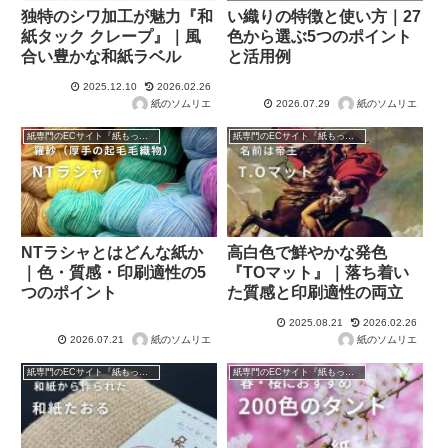
独特のシワ加工が魅力『和
い織りの特徴と使い方｜27
紙タック クレープ』｜風
色から選ぶ5つのポイント
合い豊かな和紙ラベル
と活用例
2025.12.10
2026.02.26
紙のソムリエ
紙のソムリエ
2026.07.29
紙専門のECサイト『紙もっと！』の商品紹介！
紙専門のECサイト『紙もっと！』の商品紹介！
NTラシャとはどんな紙か
高白色で鮮やかな発色
｜色・質感・印刷適性の5
『TOマット』｜落ち着い
つのポイント
た質感と印刷適性の両立
2025.08.21
2026.02.26
紙のソムリエ
紙のソムリエ
2026.07.21
紙専門のECサイト『紙もっと！』の商品紹介！
紙専門のECサイト『紙もっと！』の商品紹介！