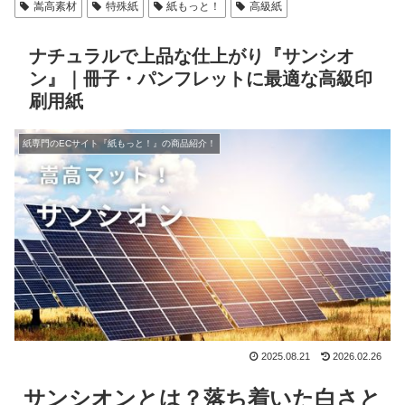
嵩高素材
特殊紙
紙もっと！
高級紙
ナチュラルで上品な仕上がり『サンシオ
ン』｜冊子・パンフレットに最適な高級印
刷用紙
紙専門のECサイト『紙もっと！』の商品紹介！
2025.08.21
2026.02.26
サンシオンとは？落ち着いた白さと