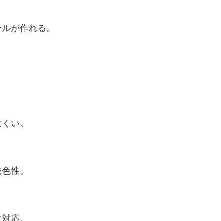
ルが作れる。
。
にくい。
発色性。
に対応。