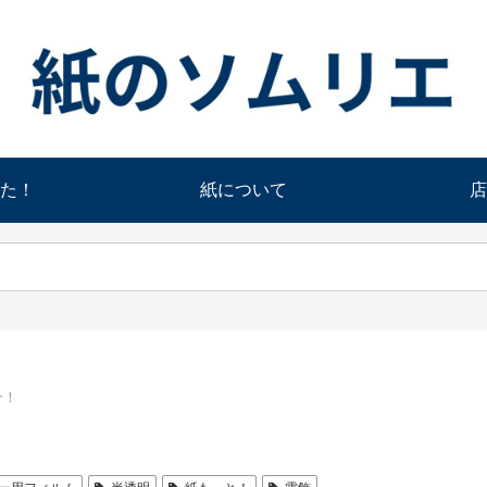
た！
紙について
店
介！