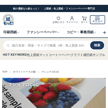
紙の通販なら紙もっと！
｜
上質紙・色上質紙・ファンシーペーパー専門店
メニュー
お気に入り
マイページ
カート
→
印刷用紙
ファンシーペーパー
コピー・事務用紙
ク
検索
HOT KEYWORD
色上質紙
マットコート
ペーパークラフト
感圧紙
サンプル
TOP
ホワイトベースの紙
マシュマロCoC