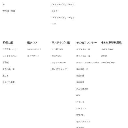
ル
OKミューズガリバーエク
WPHO・PHO
ストラ
OKミューズガリバーもみ
しぼ
和柄の紙
紙クロス
サステナブル紙
その他ファンシー
非木材系印刷用紙
江戸古染 はな
シルバーボード
エコ間伐紙N
オフメタル 銀
LIMEX Sheet
しこくてんれい
ダイヤボード
竹はだGA
オフメタル 金
YUPO
新局紙
バナナペーパー
クラシコトレーシングFS
レーザーピーチ
新大礼紙 華
GAバガスシュガー
食品原紙 司
玉しき
食品白藤
やまびこ奉書
食品銀竜
天ぷら敷き紙
OZK
アリンダ
ハーフエア
箔守-FS
モダンクラフト