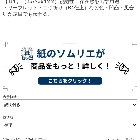
【 B4 】（257×364mm）視認性・存在感を出す用途
・リーフレット・二つ折り（B4仕上）など色・凹凸・風合
いが遠目でも伝わる。
表示切替：
並び順：
11件中1件～10件を表示
1
2
次へ
最後へ