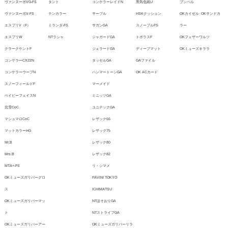
ヴァンヌーボVG-FS
タント
コンケラーレイドN
黒気包紙U
ブンペル
ヴァンヌーボV-FS
テンカラー
サーブル
HSKクッション
OKカイゼル
OKサンドカ
エスプリV（F）
ミランダ-FS
サガンGA
スノーブルFS
ラー
エスプリW
NTラシャ
ジャガードGA
トポラスF
OKフェザーワルツ
クラークケントF
ジェラードGA
ディープマット
OKミューズキララ
コンケラーCX22N
タッセルGA
GAファイル
コンケラーウーブN
ハンマートーンGA
OK ACカード
スノーフィールドF
マーメイド
ベイビーフェイスN
ミニッツGA
北雪CoC
ユニテックGA
マシュマロCoC
レザック66
マットカラーHG
レザック75
Mr.B
レザック80
Mrs.B
レザック82
MTA+-FS
リ・シマメ
OKミューズガリバーグロ
FAVINI TOKYO
ス
ICHIMATSU
OKミューズガリバーマッ
NTほそおりGA
ト
NTストライプGA
OKミューズガリバーアー
OKミューズガリバーリラ