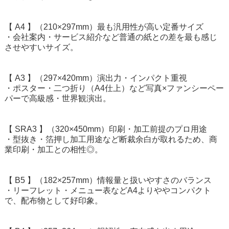
【 A4 】（210×297mm）最も汎用性が高い定番サイズ
・会社案内・サービス紹介など普通の紙との差を最も感じ
させやすいサイズ。
【 A3 】（297×420mm）演出力・インパクト重視
・ポスター・二つ折り（A4仕上）など写真×ファンシーペー
パーで高級感・世界観演出。
【 SRA3 】（320×450mm）印刷・加工前提のプロ用途
・型抜き・箔押し加工用途など断裁余白が取れるため、商
業印刷・加工との相性◎。
【 B5 】（182×257mm）情報量と扱いやすさのバランス
・リーフレット・メニュー表などA4よりややコンパクト
で、配布物として好印象。