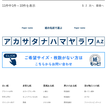
11件中1件～10件を表示
1
2
次へ
最後へ
白い紙
多彩な紙
質感ある紙
厚さのある紙
混ぜ物入りの紙
アラベールFS
カラープラン-FS
い織り
気包紙C
新バフン紙N
印字上手IJ
キュリアスメタルN
岩はだ
気包紙U
タブロ
ヴァンヌーボLT
里紙
クロコGA
黒気包紙C
ファーストビンテージ