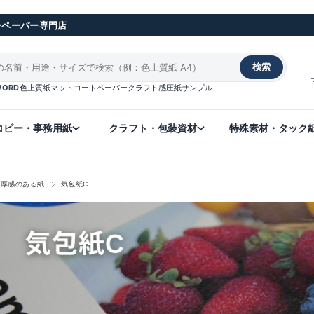
ーペーパー専門店
検索
WORD
色上質紙
マットコート
ペーパークラフト
感圧紙
サンプル
コピー・事務用紙
クラフト・包装資材
特殊素材・タック
重厚感のある紙
気包紙C