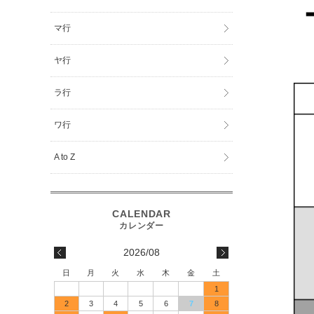
マ行
ヤ行
ラ行
ワ行
A to Z
2026/08
日
月
火
水
木
金
土
1
2
3
4
5
6
7
8