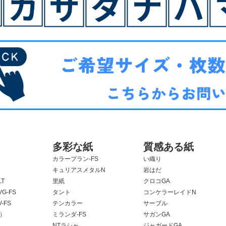
多彩な紙
質感ある紙
カラープラン-FS
い織り
キュリアスメタルN
岩はだ
T
里紙
クロコGA
G-FS
タント
コンケラーレイドN
-FS
テンカラー
サーブル
F）
ミランダ-FS
サガンGA
NTラシャ
ジャガードGA