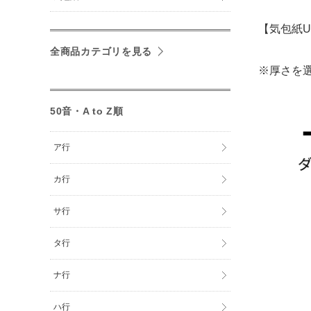
【気包紙
全商品カテゴリを見る
※厚さを
50音・A to Z順
ア行
カ行
サ行
タ行
ナ行
ハ行