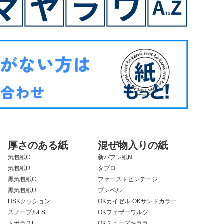
厚さのある紙
混ぜ物入りの紙
気包紙C
新バフン紙N
気包紙U
タブロ
黒気包紙C
ファーストビンテージ
黒気包紙U
ブンペル
HSKクッション
OKカイゼル
OKサンドカラー
スノーブルFS
OKフェザーワルツ
トポラスF
OKミューズキララ