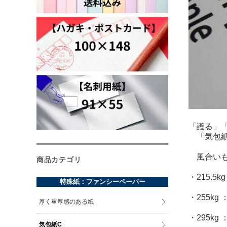
「護る」
「気包紙
風合いも
商品カテゴリ
・215.
特殊紙：ファンシーペーパー
・255k
厚く重厚感のある紙
・295k
気包紙C