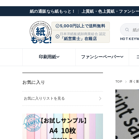
紙の通販なら紙もっと！
｜
上質紙・色上質紙・ファンシ
5,000円以上で送料無料
日本洋紙板紙卸商業組合 認定
「紙営業士」在籍店
HOT KEY
印刷用紙
ファンシーペーパー
お気に入り
TOP
厚く
お気に入りリストを見る