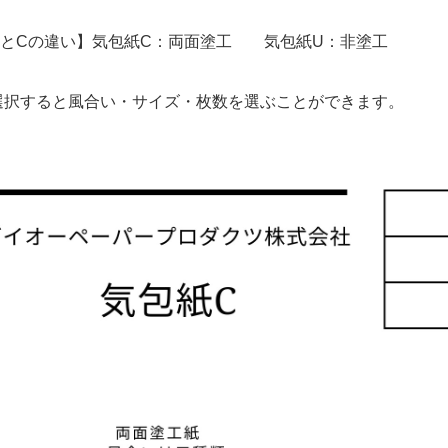
UとCの違い】気包紙C：両面塗工 気包紙U：非塗工
選択すると風合い・サイズ・枚数を選ぶことができます。