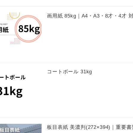
画用紙 85kg｜A4・A3・8才・4才
コートボール 31kg
板目表紙 美濃判(272×394)｜