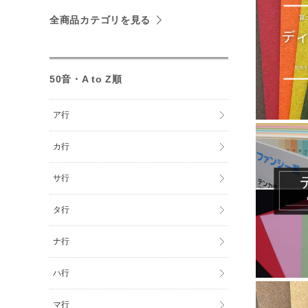
全商品カテゴリを見る
50音・A to Z順
ア行
カ行
サ行
タ行
ナ行
ハ行
マ行