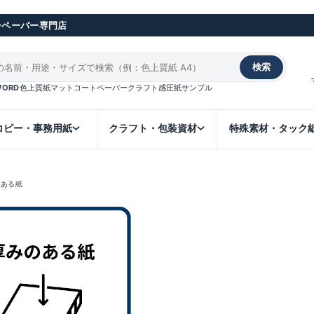
ーペーパー専門店
検索
WORD
色上質紙
マットコート
ペーパークラフト
感圧紙
サンプル
コピー・事務用紙
クラフト・包装資材
特殊素材・タック
のある紙