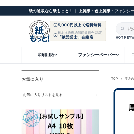
紙の通販なら紙もっと！
｜
上質紙・色上質紙・ファンシ
5,000円以上で送料無料
日本洋紙板紙卸商業組合 認定
「紙営業士」在籍店
HOT KEY
印刷用紙
ファンシーペーパー
お気に入り
TOP
厚み
お気に入りリストを見る