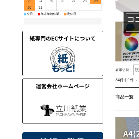
23
24
25
26
27
28
29
30
31
■
■
■
今日
年末年始休業
定休日
表示切替：
84件中1件～
商品一覧