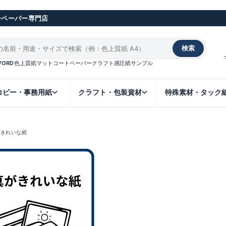
ーペーパー専門店
検索
WORD
色上質紙
マットコート
ペーパークラフト
感圧紙
サンプル
コピー・事務用紙
クラフト・包装資材
特殊素材・タック
がきれいな紙