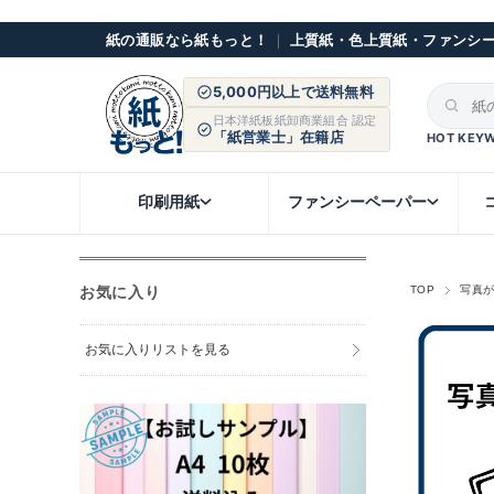
紙の通販なら紙もっと！
｜
上質紙・色上質紙・ファンシ
5,000円以上で送料無料
日本洋紙板紙卸商業組合 認定
「紙営業士」在籍店
HOT KEY
印刷用紙
ファンシーペーパー
お気に入り
TOP
写真
お気に入りリストを見る