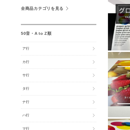
全商品カテゴリを見る
50音・A to Z順
ア行
カ行
サ行
タ行
ナ行
ハ行
マ行