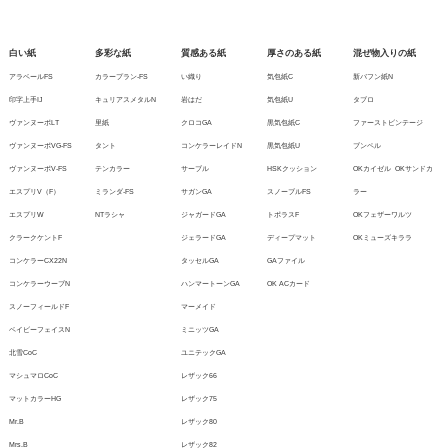
白い紙
多彩な紙
質感ある紙
厚さのある紙
混ぜ物入りの紙
アラベールFS
カラープラン-FS
い織り
気包紙C
新バフン紙N
印字上手IJ
キュリアスメタルN
岩はだ
気包紙U
タブロ
ヴァンヌーボLT
里紙
クロコGA
黒気包紙C
ファーストビンテージ
ヴァンヌーボVG-FS
タント
コンケラーレイドN
黒気包紙U
ブンペル
ヴァンヌーボV-FS
テンカラー
サーブル
HSKクッション
OKカイゼル
OKサンドカ
エスプリV（F）
ミランダ-FS
サガンGA
スノーブルFS
ラー
エスプリW
NTラシャ
ジャガードGA
トポラスF
OKフェザーワルツ
クラークケントF
ジェラードGA
ディープマット
OKミューズキララ
コンケラーCX22N
タッセルGA
GAファイル
コンケラーウーブN
ハンマートーンGA
OK ACカード
スノーフィールドF
マーメイド
ベイビーフェイスN
ミニッツGA
北雪CoC
ユニテックGA
マシュマロCoC
レザック66
マットカラーHG
レザック75
Mr.B
レザック80
Mrs.B
レザック82