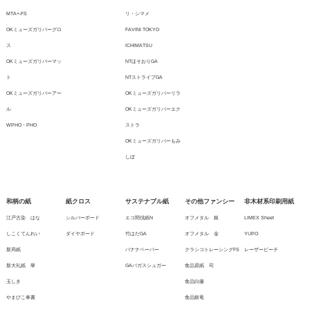
MTA+-FS
リ・シマメ
OKミューズガリバーグロ
FAVINI TOKYO
ス
ICHIMATSU
OKミューズガリバーマッ
NTほそおりGA
ト
NTストライプGA
OKミューズガリバーアー
OKミューズガリバーリラ
ル
OKミューズガリバーエク
WPHO・PHO
ストラ
OKミューズガリバーもみ
しぼ
和柄の紙
紙クロス
サステナブル紙
その他ファンシー
非木材系印刷用紙
江戸古染 はな
シルバーボード
エコ間伐紙N
オフメタル 銀
LIMEX Sheet
しこくてんれい
ダイヤボード
竹はだGA
オフメタル 金
YUPO
新局紙
バナナペーパー
クラシコトレーシングFS
レーザーピーチ
新大礼紙 華
GAバガスシュガー
食品原紙 司
玉しき
食品白藤
やまびこ奉書
食品銀竜