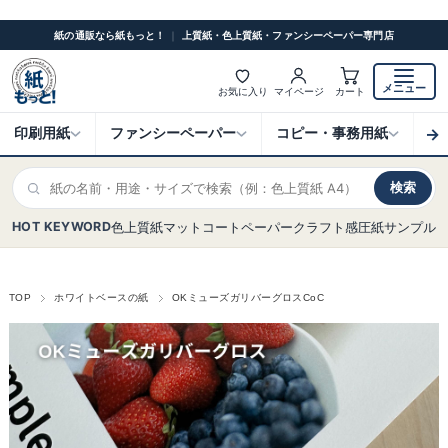
紙の通販なら紙もっと！
｜
上質紙・色上質紙・ファンシーペーパー専門店
メニュー
お気に入り
マイページ
カート
→
印刷用紙
ファンシーペーパー
コピー・事務用紙
ク
検索
HOT KEYWORD
色上質紙
マットコート
ペーパークラフト
感圧紙
サンプル
TOP
ホワイトベースの紙
OKミューズガリバーグロスCoC