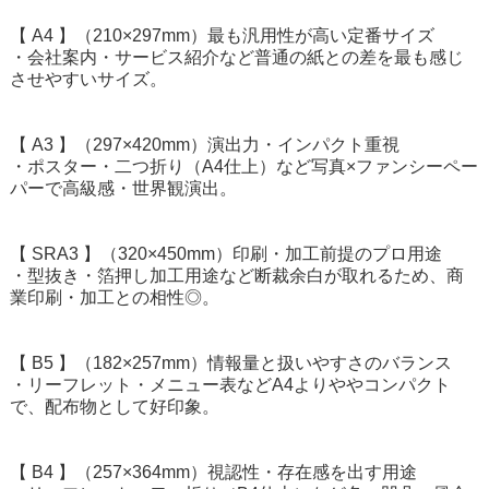
【 A4 】（210×297mm）最も汎用性が高い定番サイズ
・会社案内・サービス紹介など普通の紙との差を最も感じ
させやすいサイズ。
【 A3 】（297×420mm）演出力・インパクト重視
・ポスター・二つ折り（A4仕上）など写真×ファンシーペー
パーで高級感・世界観演出。
【 SRA3 】（320×450mm）印刷・加工前提のプロ用途
・型抜き・箔押し加工用途など断裁余白が取れるため、商
業印刷・加工との相性◎。
【 B5 】（182×257mm）情報量と扱いやすさのバランス
・リーフレット・メニュー表などA4よりややコンパクト
で、配布物として好印象。
【 B4 】（257×364mm）視認性・存在感を出す用途