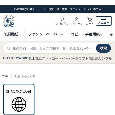
紙の通販なら紙もっと！
｜
上質紙・色上質紙・ファンシーペーパー専門店
メニュー
お気に入り
マイページ
カート
→
印刷用紙
ファンシーペーパー
コピー・事務用紙
ク
検索
HOT KEYWORD
色上質紙
マットコート
ペーパークラフト
感圧紙
サンプル
TOP
環境にやさしい紙