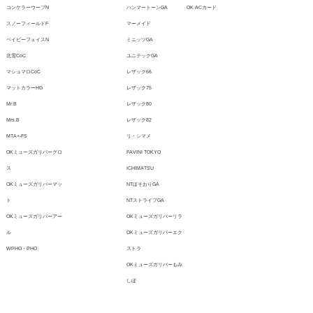
コンケラーウーブN
ハンマートーンGA
OK ACカード
スノーフィールドF
マーメイド
ベイビーフェイスN
ミニッツGA
北雪CoC
ユニテックGA
マシュマロCoC
レザック66
マットカラーHG
レザック75
Mr.B
レザック80
Mrs.B
レザック82
MTA+-FS
リ・シマメ
OKミューズガリバーグロ
FAVINI TOKYO
ス
ICHIMATSU
OKミューズガリバーマッ
NTほそおりGA
ト
NTストライプGA
OKミューズガリバーアー
OKミューズガリバーリラ
ル
OKミューズガリバーエク
WPHO・PHO
ストラ
OKミューズガリバーもみ
しぼ