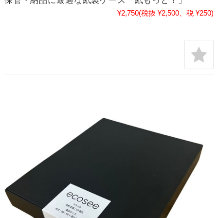
保管・納品に最適な紙製ケース「紙もっと！」
¥2,750
(税抜 ¥2,500、税 ¥250)