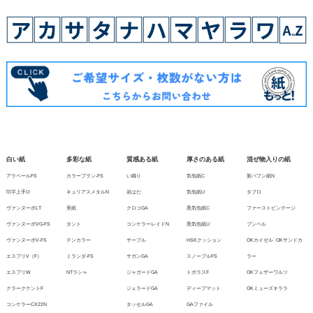
白い紙
多彩な紙
質感ある紙
厚さのある紙
混ぜ物入りの紙
アラベールFS
カラープラン-FS
い織り
気包紙C
新バフン紙N
印字上手IJ
キュリアスメタルN
岩はだ
気包紙U
タブロ
ヴァンヌーボLT
里紙
クロコGA
黒気包紙C
ファーストビンテージ
ヴァンヌーボVG-FS
タント
コンケラーレイドN
黒気包紙U
ブンペル
ヴァンヌーボV-FS
テンカラー
サーブル
HSKクッション
OKカイゼル
OKサンドカ
エスプリV（F）
ミランダ-FS
サガンGA
スノーブルFS
ラー
エスプリW
NTラシャ
ジャガードGA
トポラスF
OKフェザーワルツ
クラークケントF
ジェラードGA
ディープマット
OKミューズキララ
コンケラーCX22N
タッセルGA
GAファイル