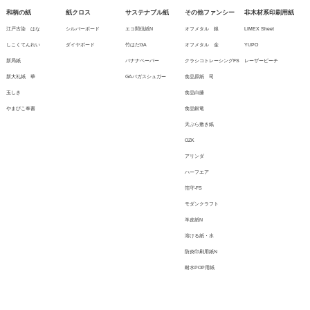
和柄の紙
紙クロス
サステナブル紙
その他ファンシー
非木材系印刷用紙
江戸古染 はな
シルバーボード
エコ間伐紙N
オフメタル 銀
LIMEX Sheet
しこくてんれい
ダイヤボード
竹はだGA
オフメタル 金
YUPO
新局紙
バナナペーパー
クラシコトレーシングFS
レーザーピーチ
新大礼紙 華
GAバガスシュガー
食品原紙 司
玉しき
食品白藤
やまびこ奉書
食品銀竜
天ぷら敷き紙
OZK
アリンダ
ハーフエア
箔守-FS
モダンクラフト
羊皮紙N
溶ける紙・水
防炎印刷用紙N
耐水POP用紙