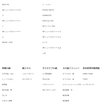
MTA+-FS
リ・シマメ
OKミューズガリバーグロ
FAVINI TOKYO
ス
ICHIMATSU
OKミューズガリバーマッ
NTほそおりGA
ト
NTストライプGA
OKミューズガリバーアー
OKミューズガリバーリラ
ル
OKミューズガリバーエク
WPHO・PHO
ストラ
OKミューズガリバーもみ
しぼ
和柄の紙
紙クロス
サステナブル紙
その他ファンシー
非木材系印刷用紙
江戸古染 はな
シルバーボード
エコ間伐紙N
オフメタル 銀
LIMEX Sheet
しこくてんれい
ダイヤボード
竹はだGA
オフメタル 金
YUPO
新局紙
バナナペーパー
クラシコトレーシングFS
レーザーピーチ
新大礼紙 華
GAバガスシュガー
食品原紙 司
玉しき
食品白藤
やまびこ奉書
食品銀竜