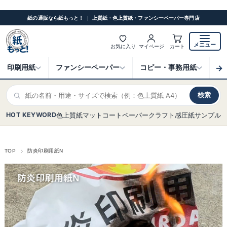
紙の通販なら紙もっと！
｜
上質紙・色上質紙・ファンシーペーパー専門店
メニュー
お気に入り
マイページ
カート
→
印刷用紙
ファンシーペーパー
コピー・事務用紙
ク
検索
HOT KEYWORD
色上質紙
マットコート
ペーパークラフト
感圧紙
サンプル
TOP
防炎印刷用紙N