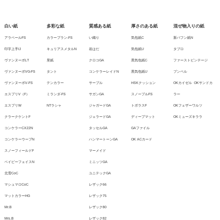
白い紙
多彩な紙
質感ある紙
厚さのある紙
混ぜ物入りの紙
アラベールFS
カラープラン-FS
い織り
気包紙C
新バフン紙N
印字上手IJ
キュリアスメタルN
岩はだ
気包紙U
タブロ
ヴァンヌーボLT
里紙
クロコGA
黒気包紙C
ファーストビンテージ
ヴァンヌーボVG-FS
タント
コンケラーレイドN
黒気包紙U
ブンペル
ヴァンヌーボV-FS
テンカラー
サーブル
HSKクッション
OKカイゼル
OKサンドカ
エスプリV（F）
ミランダ-FS
サガンGA
スノーブルFS
ラー
エスプリW
NTラシャ
ジャガードGA
トポラスF
OKフェザーワルツ
クラークケントF
ジェラードGA
ディープマット
OKミューズキララ
コンケラーCX22N
タッセルGA
GAファイル
コンケラーウーブN
ハンマートーンGA
OK ACカード
スノーフィールドF
マーメイド
ベイビーフェイスN
ミニッツGA
北雪CoC
ユニテックGA
マシュマロCoC
レザック66
マットカラーHG
レザック75
Mr.B
レザック80
Mrs.B
レザック82