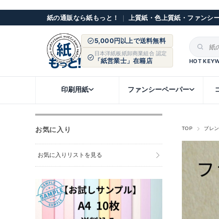
紙の通販なら紙もっと！
｜
上質紙・色上質紙・ファンシ
5,000円以上で送料無料
日本洋紙板紙卸商業組合 認定
「紙営業士」在籍店
HOT KEY
印刷用紙
ファンシーペーパー
お気に入り
TOP
ブレ
お気に入りリストを見る