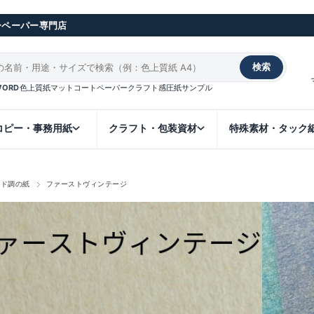
ーペーパー専門店
検索
WORD
色上質紙
マットコート
ペーパークラフト
感圧紙
サンプル
コピー・事務用紙
クラフト・包装資材
特殊素材・タック
ンド調の紙
ファーストヴィンテージ