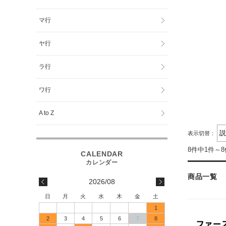
マ行
ヤ行
ラ行
ワ行
A to Z
表示切替：
8件中1件～
商品一覧
2026/08
日
月
火
水
木
金
土
1
2
3
4
5
6
7
8