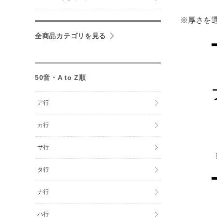
※厚さを
全商品カテゴリを見る
50音・A to Z順
ア行
カ行
サ行
タ行
ナ行
ハ行