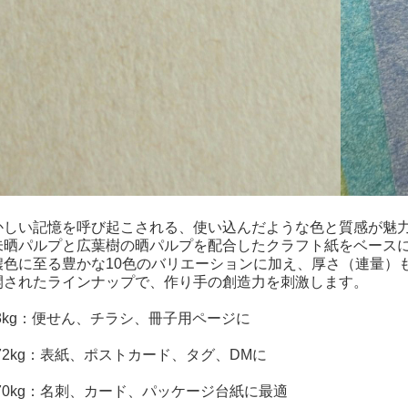
かしい記憶を呼び起こされる、使い込んだような色と質感が魅
未晒パルプと広葉樹の晒パルプを配合したクラフト紙をベース
濃色に至る豊かな10色のバリエーションに加え、厚さ（連量）
開されたラインナップで、作り手の創造力を刺激します。
103kg：便せん、チラシ、冊子用ページに
～172kg：表紙、ポストカード、タグ、DMに
～270kg：名刺、カード、パッケージ台紙に最適