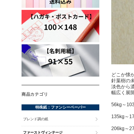
どこか懐
針葉樹の
淡色から
幅広く展
商品カテゴリ
56kg～
特殊紙：ファンシーペーパー
135kg
ブレンド調の紙
206kg
ファーストヴィンテージ