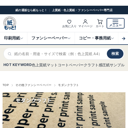
紙の通販なら紙もっと！
｜
上質紙・色上質紙・ファンシーペーパー専門店
メニュー
お気に入り
マイページ
カート
→
印刷用紙
ファンシーペーパー
コピー・事務用紙
ク
検索
HOT KEYWORD
色上質紙
マットコート
ペーパークラフト
感圧紙
サンプル
TOP
その他ファンシーペーパー
モダンクラフト