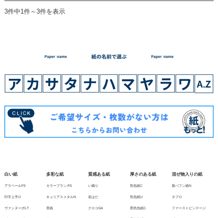
3件中1件～3件を表示
白い紙
多彩な紙
質感ある紙
厚さのある紙
混ぜ物入りの紙
アラベールFS
カラープラン-FS
い織り
気包紙C
新バフン紙N
印字上手IJ
キュリアスメタルN
岩はだ
気包紙U
タブロ
ヴァンヌーボLT
里紙
クロコGA
黒気包紙C
ファーストビンテージ