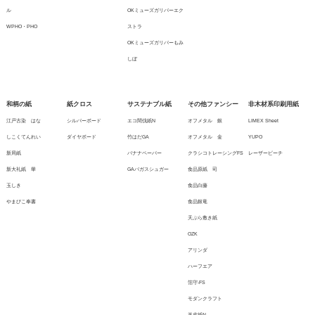
ル
OKミューズガリバーエク
WPHO・PHO
ストラ
OKミューズガリバーもみ
しぼ
和柄の紙
紙クロス
サステナブル紙
その他ファンシー
非木材系印刷用紙
江戸古染 はな
シルバーボード
エコ間伐紙N
オフメタル 銀
LIMEX Sheet
しこくてんれい
ダイヤボード
竹はだGA
オフメタル 金
YUPO
新局紙
バナナペーパー
クラシコトレーシングFS
レーザーピーチ
新大礼紙 華
GAバガスシュガー
食品原紙 司
玉しき
食品白藤
やまびこ奉書
食品銀竜
天ぷら敷き紙
OZK
アリンダ
ハーフエア
箔守-FS
モダンクラフト
羊皮紙N