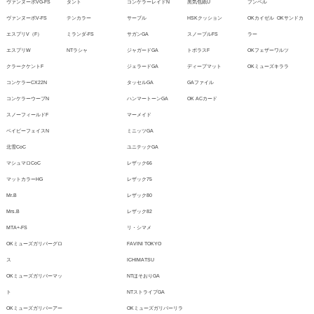
ヴァンヌーボVG-FS
タント
コンケラーレイドN
黒気包紙U
ブンペル
ヴァンヌーボV-FS
テンカラー
サーブル
HSKクッション
OKカイゼル
OKサンドカ
エスプリV（F）
ミランダ-FS
サガンGA
スノーブルFS
ラー
エスプリW
NTラシャ
ジャガードGA
トポラスF
OKフェザーワルツ
クラークケントF
ジェラードGA
ディープマット
OKミューズキララ
コンケラーCX22N
タッセルGA
GAファイル
コンケラーウーブN
ハンマートーンGA
OK ACカード
スノーフィールドF
マーメイド
ベイビーフェイスN
ミニッツGA
北雪CoC
ユニテックGA
マシュマロCoC
レザック66
マットカラーHG
レザック75
Mr.B
レザック80
Mrs.B
レザック82
MTA+-FS
リ・シマメ
OKミューズガリバーグロ
FAVINI TOKYO
ス
ICHIMATSU
OKミューズガリバーマッ
NTほそおりGA
ト
NTストライプGA
OKミューズガリバーアー
OKミューズガリバーリラ