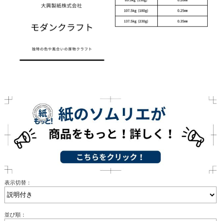
表示切替：
並び順：