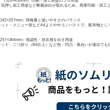
3 】（320×450mm）印刷・加工前提のプロ用途
・箔押し加工用途など断裁余白が取れるため、商業印刷・加工
】（182×257mm）情報量と扱いやすさのバランス
レット・メニュー表などA4よりややコンパクトで、配布物とし
】（257×364mm）視認性・存在感を出す用途
レット・二つ折り（B4仕上）など色・凹凸・風合いが遠目でも