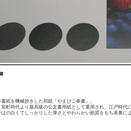
書
奉書紙を機械抄きした和紙「やまびこ奉書」。
、室町時代より最高級の公文書用紙として重用され、江戸時代
ではの白くてしっかりした厚さとやわらかい紙質をもち表裏に