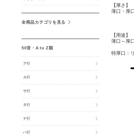
【厚さ】
薄口・厚
全商品カテゴリを見る
【用途】
薄口～厚
50音・A to Z順
特厚口：
ア行
カ行
サ行
タ行
ナ行
ハ行