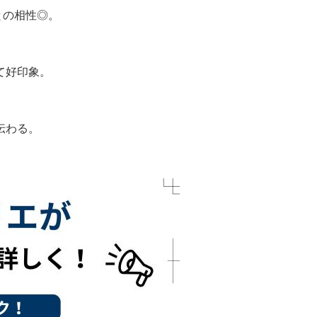
との相性◎。
て好印象。
伝わる。