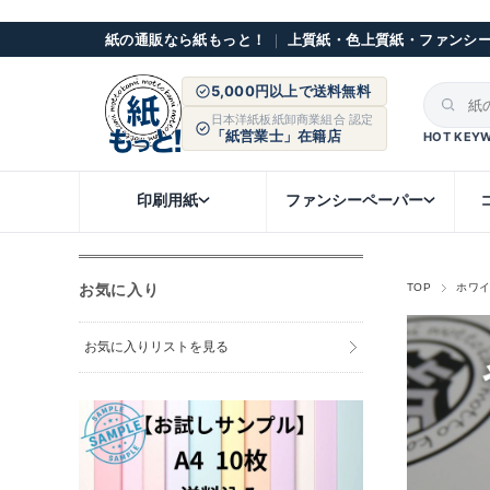
紙の通販なら紙もっと！
｜
上質紙・色上質紙・ファンシ
5,000円以上で送料無料
日本洋紙板紙卸商業組合 認定
「紙営業士」在籍店
HOT KEY
印刷用紙
ファンシーペーパー
お気に入り
TOP
ホワ
お気に入りリストを見る