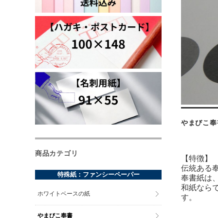
やまびこ奉
商品カテゴリ
【特徴】
伝統ある
特殊紙：ファンシーペーパー
奉書紙は
和紙なら
ホワイトベースの紙
す。
やまびこ奉書