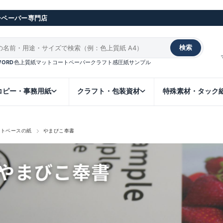
ーペーパー専門店
検索
WORD
色上質紙
マットコート
ペーパークラフト
感圧紙
サンプル
コピー・事務用紙
クラフト・包装資材
特殊素材・タック
イトベースの紙
やまびこ奉書