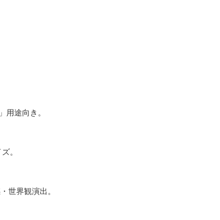
」用途向き。
イズ。
感・世界観演出。