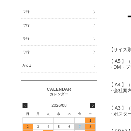
マ行
ヤ行
ラ行
【サイズ
ワ行
【 A5 】
A to Z
・DM・
【 A4 
・会社案
2026/08
【 A3 
・ポスタ
日
月
火
水
木
金
土
1
2
3
4
5
6
7
8