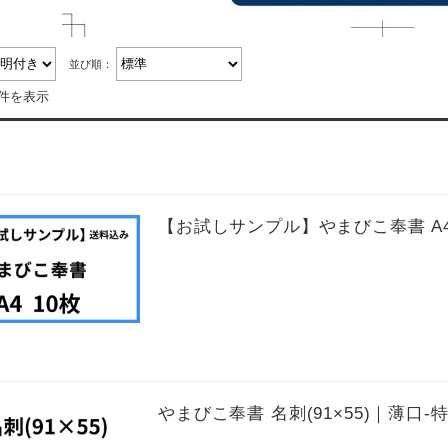
並び順：
6件を表示
【お試しサンプル】やまびこ奉書 A4
やまびこ奉書 名刺(91×55)｜薄口-