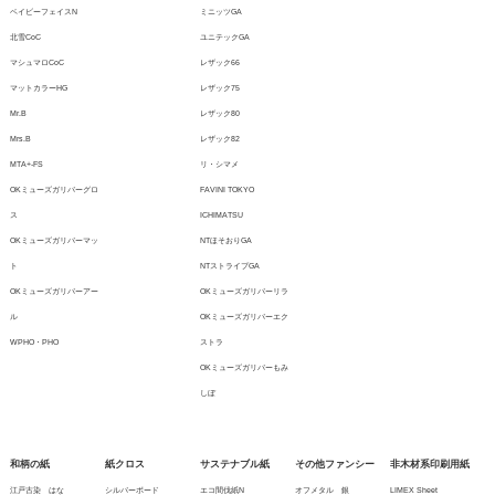
ベイビーフェイスN
ミニッツGA
北雪CoC
ユニテックGA
マシュマロCoC
レザック66
マットカラーHG
レザック75
Mr.B
レザック80
Mrs.B
レザック82
MTA+-FS
リ・シマメ
OKミューズガリバーグロ
FAVINI TOKYO
ス
ICHIMATSU
OKミューズガリバーマッ
NTほそおりGA
ト
NTストライプGA
OKミューズガリバーアー
OKミューズガリバーリラ
ル
OKミューズガリバーエク
WPHO・PHO
ストラ
OKミューズガリバーもみ
しぼ
和柄の紙
紙クロス
サステナブル紙
その他ファンシー
非木材系印刷用紙
江戸古染 はな
シルバーボード
エコ間伐紙N
オフメタル 銀
LIMEX Sheet