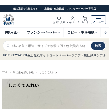
紙の通販なら紙もっと！
｜
上質紙・色上質紙・ファンシーペーパー専門店
メニュー
お気に入り
マイページ
カート
→
印刷用紙
ファンシーペーパー
コピー・事務用紙
ク
検索
HOT KEYWORD
色上質紙
マットコート
ペーパークラフト
感圧紙
サンプル
TOP
和の趣を感じる紙
しこくてんれい