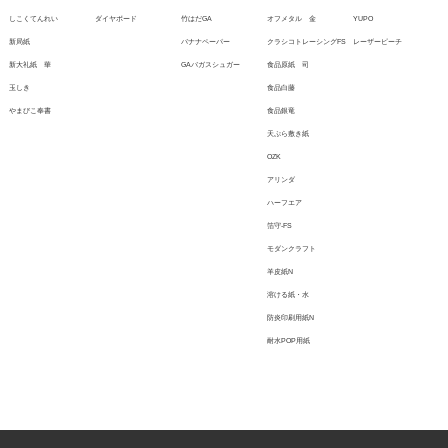
しこくてんれい
ダイヤボード
竹はだGA
オフメタル 金
YUPO
新局紙
バナナペーパー
クラシコトレーシングFS
レーザーピーチ
新大礼紙 華
GAバガスシュガー
食品原紙 司
玉しき
食品白藤
やまびこ奉書
食品銀竜
天ぷら敷き紙
OZK
アリンダ
ハーフエア
箔守-FS
モダンクラフト
羊皮紙N
溶ける紙・水
防炎印刷用紙N
耐水POP用紙