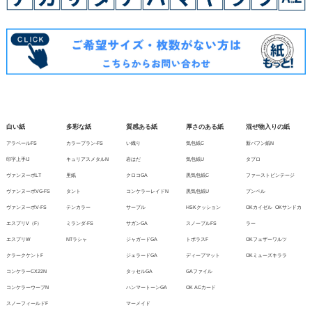
白い紙
多彩な紙
質感ある紙
厚さのある紙
混ぜ物入りの紙
アラベールFS
カラープラン-FS
い織り
気包紙C
新バフン紙N
印字上手IJ
キュリアスメタルN
岩はだ
気包紙U
タブロ
ヴァンヌーボLT
里紙
クロコGA
黒気包紙C
ファーストビンテージ
ヴァンヌーボVG-FS
タント
コンケラーレイドN
黒気包紙U
ブンペル
ヴァンヌーボV-FS
テンカラー
サーブル
HSKクッション
OKカイゼル
OKサンドカ
エスプリV（F）
ミランダ-FS
サガンGA
スノーブルFS
ラー
エスプリW
NTラシャ
ジャガードGA
トポラスF
OKフェザーワルツ
クラークケントF
ジェラードGA
ディープマット
OKミューズキララ
コンケラーCX22N
タッセルGA
GAファイル
コンケラーウーブN
ハンマートーンGA
OK ACカード
スノーフィールドF
マーメイド