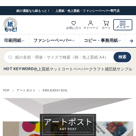
紙の通販なら紙もっと！
｜
上質紙・色上質紙・ファンシーペーパー専門店
メニュー
お気に入り
マイページ
カート
→
印刷用紙
ファンシーペーパー
コピー・事務用紙
ク
検索
HOT KEYWORD
色上質紙
マットコート
ペーパークラフト
感圧紙
サンプル
TOP
アートポスト
SRA3(450×320)