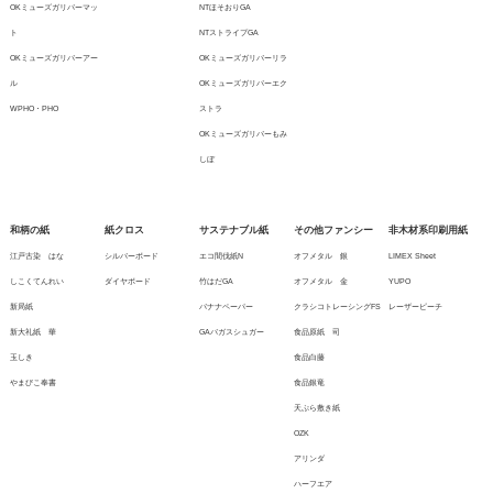
OKミューズガリバーマッ
NTほそおりGA
ト
NTストライプGA
OKミューズガリバーアー
OKミューズガリバーリラ
ル
OKミューズガリバーエク
WPHO・PHO
ストラ
OKミューズガリバーもみ
しぼ
和柄の紙
紙クロス
サステナブル紙
その他ファンシー
非木材系印刷用紙
江戸古染 はな
シルバーボード
エコ間伐紙N
オフメタル 銀
LIMEX Sheet
しこくてんれい
ダイヤボード
竹はだGA
オフメタル 金
YUPO
新局紙
バナナペーパー
クラシコトレーシングFS
レーザーピーチ
新大礼紙 華
GAバガスシュガー
食品原紙 司
玉しき
食品白藤
やまびこ奉書
食品銀竜
天ぷら敷き紙
OZK
アリンダ
ハーフエア