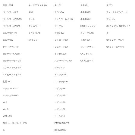
印字上手IJ
キュリアスメタルN
岩はだ
気包紙U
タブロ
ヴァンヌーボLT
里紙
クロコGA
黒気包紙C
ファーストビンテージ
ヴァンヌーボVG-FS
タント
コンケラーレイドN
黒気包紙U
ブンペル
ヴァンヌーボV-FS
テンカラー
サーブル
HSKクッション
OKカイゼル
OKサンドカ
エスプリV（F）
ミランダ-FS
サガンGA
スノーブルFS
ラー
エスプリW
NTラシャ
ジャガードGA
トポラスF
OKフェザーワルツ
クラークケントF
ジェラードGA
ディープマット
OKミューズキララ
コンケラーCX22N
タッセルGA
GAファイル
コンケラーウーブN
ハンマートーンGA
OK ACカード
スノーフィールドF
マーメイド
ベイビーフェイスN
ミニッツGA
北雪CoC
ユニテックGA
マシュマロCoC
レザック66
マットカラーHG
レザック75
Mr.B
レザック80
Mrs.B
レザック82
MTA+-FS
リ・シマメ
OKミューズガリバーグロ
FAVINI TOKYO
ス
ICHIMATSU