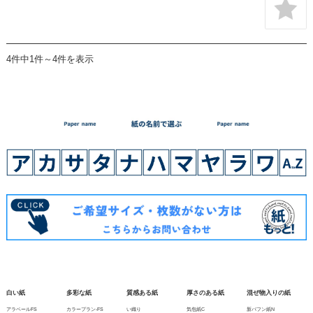
4件中1件～4件を表示
白い紙
多彩な紙
質感ある紙
厚さのある紙
混ぜ物入りの紙
アラベールFS
カラープラン-FS
い織り
気包紙C
新バフン紙N