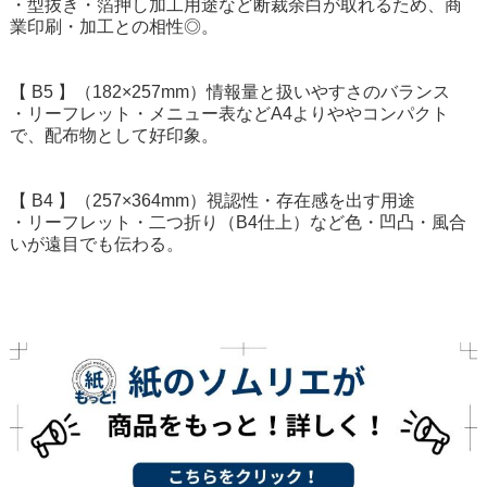
・型抜き・箔押し加工用途など断裁余白が取れるため、商
業印刷・加工との相性◎。
【 B5 】（182×257mm）情報量と扱いやすさのバランス
・リーフレット・メニュー表などA4よりややコンパクト
で、配布物として好印象。
【 B4 】（257×364mm）視認性・存在感を出す用途
・リーフレット・二つ折り（B4仕上）など色・凹凸・風合
いが遠目でも伝わる。