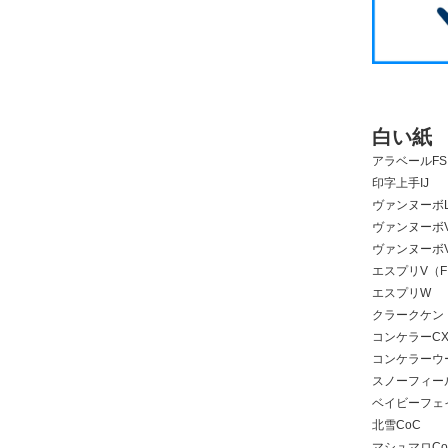
白い紙
アラベールFS
印字上手IJ
ヴァンヌーボL
ヴァンヌーボV
ヴァンヌーボV
エスプリV（
エスプリW
クラークケン
コンケラーCX
コンケラーウ
スノーフィー
ベイビーフェ
北雪CoC
マシュマロCo