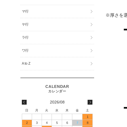
マ行
※厚さを
ヤ行
ラ行
ワ行
A to Z
2026/08
日
月
火
水
木
金
土
1
2
3
4
5
6
7
8