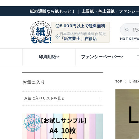
紙の通販なら紙もっと！
｜
上質紙・色上質紙・ファンシ
5,000円以上で送料無料
日本洋紙板紙卸商業組合 認定
「紙営業士」在籍店
HOT KEY
印刷用紙
ファンシーペーパー
お気に入り
TOP
LIME
お気に入りリストを見る