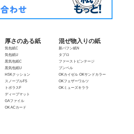
厚さのある紙
混ぜ物入りの紙
気包紙C
新バフン紙N
気包紙U
タブロ
黒気包紙C
ファーストビンテージ
黒気包紙U
ブンペル
HSKクッション
OKカイゼル
OKサンドカラー
スノーブルFS
OKフェザーワルツ
トポラスF
OKミューズキララ
ディープマット
GAファイル
OK ACカード