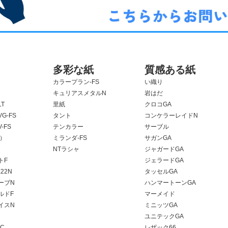
多彩な紙
質感ある紙
カラープラン-FS
い織り
キュリアスメタルN
岩はだ
T
里紙
クロコGA
G-FS
タント
コンケラーレイドN
-FS
テンカラー
サーブル
F）
ミランダ-FS
サガンGA
NTラシャ
ジャガードGA
トF
ジェラードGA
22N
タッセルGA
ーブN
ハンマートーンGA
ルドF
マーメイド
イスN
ミニッツGA
ユニテックGA
C
レザック66