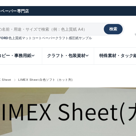
ーペーパー専門店
検索
WORD
色上質紙
マットコート
ペーパークラフト
感圧紙
サンプル
コピー・事務用紙
クラフト・包装資材
特殊素材・タック
X Sheet
LIMEX Sheet 白色ソフト（カット判）