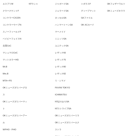
エスプリW
NTラシャ
ジャガードGA
トポラスF
OKフェザーワルツ
クラークケントF
ジェラードGA
ディープマット
OKミューズキララ
コンケラーCX22N
タッセルGA
GAファイル
コンケラーウーブN
ハンマートーンGA
OK ACカード
スノーフィールドF
マーメイド
ベイビーフェイスN
ミニッツGA
北雪CoC
ユニテックGA
マシュマロCoC
レザック66
マットカラーHG
レザック75
Mr.B
レザック80
Mrs.B
レザック82
MTA+-FS
リ・シマメ
OKミューズガリバーグロ
FAVINI TOKYO
ス
ICHIMATSU
OKミューズガリバーマッ
NTほそおりGA
ト
NTストライプGA
OKミューズガリバーアー
OKミューズガリバーリラ
ル
OKミューズガリバーエク
WPHO・PHO
ストラ