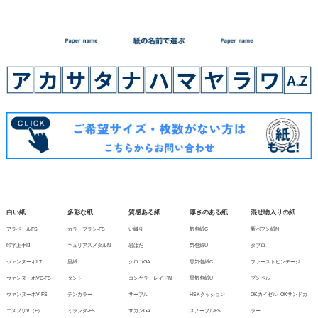
白い紙
多彩な紙
質感ある紙
厚さのある紙
混ぜ物入りの紙
アラベールFS
カラープラン-FS
い織り
気包紙C
新バフン紙N
印字上手IJ
キュリアスメタルN
岩はだ
気包紙U
タブロ
ヴァンヌーボLT
里紙
クロコGA
黒気包紙C
ファーストビンテージ
ヴァンヌーボVG-FS
タント
コンケラーレイドN
黒気包紙U
ブンペル
ヴァンヌーボV-FS
テンカラー
サーブル
HSKクッション
OKカイゼル
OKサンドカ
エスプリV（F）
ミランダ-FS
サガンGA
スノーブルFS
ラー