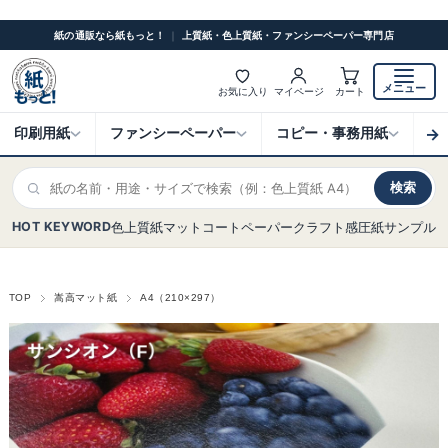
紙の通販なら紙もっと！
｜
上質紙・色上質紙・ファンシーペーパー専門店
メニュー
お気に入り
マイページ
カート
→
印刷用紙
ファンシーペーパー
コピー・事務用紙
ク
検索
HOT KEYWORD
色上質紙
マットコート
ペーパークラフト
感圧紙
サンプル
TOP
嵩高マット紙
A4（210×297）