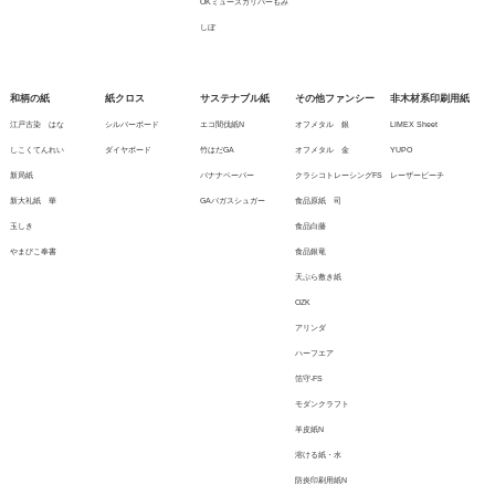
OKミューズガリバーもみ
しぼ
和柄の紙
紙クロス
サステナブル紙
その他ファンシー
非木材系印刷用紙
江戸古染 はな
シルバーボード
エコ間伐紙N
オフメタル 銀
LIMEX Sheet
しこくてんれい
ダイヤボード
竹はだGA
オフメタル 金
YUPO
新局紙
バナナペーパー
クラシコトレーシングFS
レーザーピーチ
新大礼紙 華
GAバガスシュガー
食品原紙 司
玉しき
食品白藤
やまびこ奉書
食品銀竜
天ぷら敷き紙
OZK
アリンダ
ハーフエア
箔守-FS
モダンクラフト
羊皮紙N
溶ける紙・水
防炎印刷用紙N