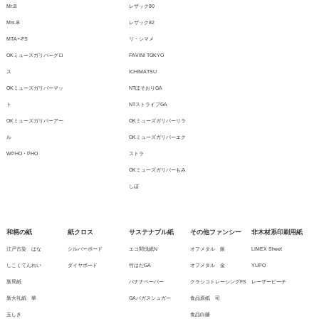
Mr.B
レザック80
Mrs.B
レザック82
MTA+-FS
リ・シマメ
OKミューズガリバーグロ
FAVINI TOKYO
ス
ICHIMATSU
OKミューズガリバーマッ
NTほそおりGA
ト
NTストライプGA
OKミューズガリバーアー
OKミューズガリバーリラ
ル
OKミューズガリバーエク
WPHO・PHO
ストラ
OKミューズガリバーもみ
しぼ
和柄の紙
紙クロス
サステナブル紙
その他ファンシー
非木材系印刷用紙
江戸古染 はな
シルバーボード
エコ間伐紙N
オフメタル 銀
LIMEX Sheet
しこくてんれい
ダイヤボード
竹はだGA
オフメタル 金
YUPO
新局紙
バナナペーパー
クラシコトレーシングFS
レーザーピーチ
新大礼紙 華
GAバガスシュガー
食品原紙 司
玉しき
食品白藤