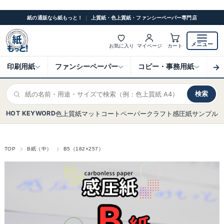
紙の通販なら紙もっと！
｜
上質紙・色上質紙・ファンシーペーパー専門店
メニュー
お気に入り
マイページ
カート
→
印刷用紙
ファンシーペーパー
コピー・事務用紙
ク
検索
HOT KEYWORD
色上質紙
マットコート
ペーパークラフト
感圧紙
サンプル
TOP
B紙（中）
B5（182×257）