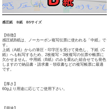
感圧紙 B紙 B5サイズ
【特徴】
感圧紙B紙は、ノーカーボン複写伝票に使われる「中紙」で
す。
上紙（A紙）からの筆圧・印字圧を受けて発色し、下紙（C
紙）へも転写するため、2枚複写・3枚複写の伝票や帳票に
欠かせません。中用紙（B紙）のみを重ねた組合せでも発色
しますので納品書・請求書・領収書などの複写帳票に最適
です。
【厚さ】
60gより用途に応じてご使用下さい。
【用途】