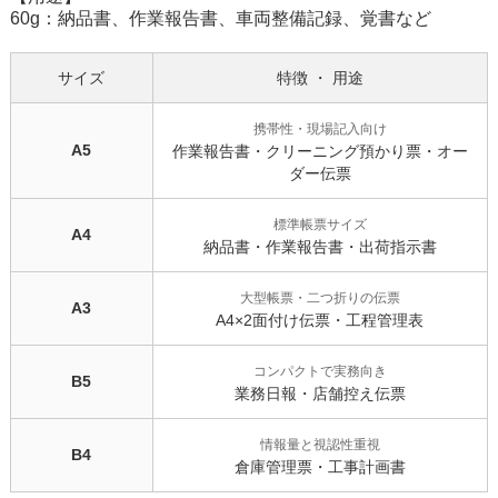
60g：納品書、作業報告書、車両整備記録、覚書など
サイズ
特徴 ・ 用途
携帯性・現場記入向け
A5
作業報告書・クリーニング預かり票・オー
ダー伝票
標準帳票サイズ
A4
納品書・作業報告書・出荷指示書
大型帳票・二つ折りの伝票
A3
A4×2面付け伝票・工程管理表
コンパクトで実務向き
B5
業務日報・店舗控え伝票
情報量と視認性重視
B4
倉庫管理票・工事計画書