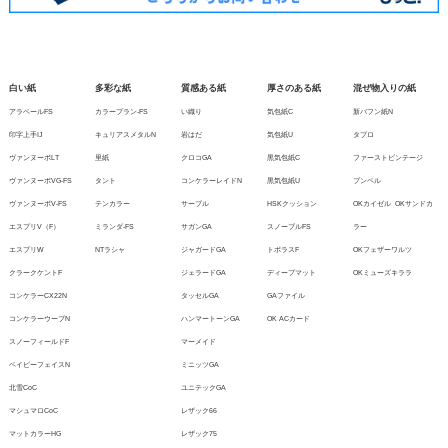
白い紙
多彩な紙
質感ある紙
厚さのある紙
混ぜ物入りの紙
アラベールFS
カラープラン-FS
い織り
気包紙C
新バフン紙N
印字上手IJ
キュリアスメタルN
岩はだ
気包紙U
タブロ
ヴァンヌーボLT
里紙
クロコGA
黒気包紙C
ファーストビンテージ
ヴァンヌーボVG-FS
タント
コンケラーレイドN
黒気包紙U
ブンペル
ヴァンヌーボV-FS
テンカラー
サーブル
HSKクッション
OKカイゼル
OKサンドカ
エスプリV（F）
ミランダ-FS
サガンGA
スノーブルFS
ラー
エスプリW
NTラシャ
ジャガードGA
トポラスF
OKフェザーワルツ
クラークケントF
ジェラードGA
ディープマット
OKミューズキララ
コンケラーCX22N
タッセルGA
GAファイル
コンケラーウーブN
ハンマートーンGA
OK ACカード
スノーフィールドF
マーメイド
ベイビーフェイスN
ミニッツGA
北雪CoC
ユニテックGA
マシュマロCoC
レザック66
マットカラーHG
レザック75