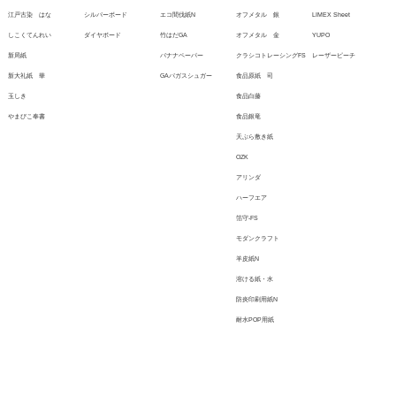
江戸古染 はな
シルバーボード
エコ間伐紙N
オフメタル 銀
LIMEX Sheet
しこくてんれい
ダイヤボード
竹はだGA
オフメタル 金
YUPO
新局紙
バナナペーパー
クラシコトレーシングFS
レーザーピーチ
新大礼紙 華
GAバガスシュガー
食品原紙 司
玉しき
食品白藤
やまびこ奉書
食品銀竜
天ぷら敷き紙
OZK
アリンダ
ハーフエア
箔守-FS
モダンクラフト
羊皮紙N
溶ける紙・水
防炎印刷用紙N
耐水POP用紙