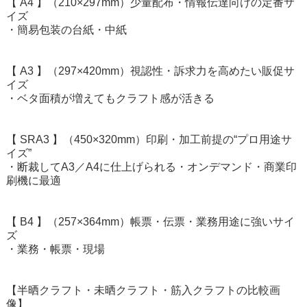
【 A4 】（210×297mm）少量配布・情報伝達向けの定番サ
イズ
・簡易包装の台紙・中紙
【 A3 】（297×420mm）視認性・訴求力を高めたい販促サ
イズ
・ベタ面積が増えてもクラフト感が活きる
【 SRA3 】（450×320mm）印刷・加工前提の“プロ用途サ
イズ”
・断裁してA3／A4に仕上げられる・オンデマンド・商業印
刷機に最適
【 B4 】（257×364mm）帳票・伝票・業務用途に強いサイ
ズ
・業務・帳票・現場
【半晒クラフト・未晒クラフト・筋入クラフトの比較画
像】