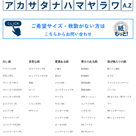
白い紙
多彩な紙
質感ある紙
厚さのある紙
混ぜ物入りの紙
アラベールFS
カラープラン-FS
い織り
気包紙C
新バフン紙N
印字上手IJ
キュリアスメタルN
岩はだ
気包紙U
タブロ
ヴァンヌーボLT
里紙
クロコGA
黒気包紙C
ファーストビンテージ
ヴァンヌーボVG-FS
タント
コンケラーレイドN
黒気包紙U
ブンペル
ヴァンヌーボV-FS
テンカラー
サーブル
HSKクッション
OKカイゼル
OKサンドカ
エスプリV（F）
ミランダ-FS
サガンGA
スノーブルFS
ラー
エスプリW
NTラシャ
ジャガードGA
トポラスF
OKフェザーワルツ
クラークケントF
ジェラードGA
ディープマット
OKミューズキララ
コンケラーCX22N
タッセルGA
GAファイル
コンケラーウーブN
ハンマートーンGA
OK ACカード