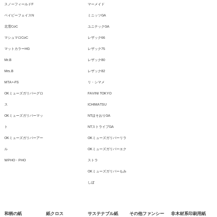
スノーフィールドF
マーメイド
ベイビーフェイスN
ミニッツGA
北雪CoC
ユニテックGA
マシュマロCoC
レザック66
マットカラーHG
レザック75
Mr.B
レザック80
Mrs.B
レザック82
MTA+-FS
リ・シマメ
OKミューズガリバーグロ
FAVINI TOKYO
ス
ICHIMATSU
OKミューズガリバーマッ
NTほそおりGA
ト
NTストライプGA
OKミューズガリバーアー
OKミューズガリバーリラ
ル
OKミューズガリバーエク
WPHO・PHO
ストラ
OKミューズガリバーもみ
しぼ
和柄の紙
紙クロス
サステナブル紙
その他ファンシー
非木材系印刷用紙