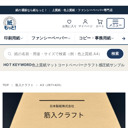
紙の通販なら紙もっと！
｜
上質紙・色上質紙・ファンシーペーパー専門店
メニュー
お気に入り
マイページ
カート
→
印刷用紙
ファンシーペーパー
コピー・事務用紙
ク
検索
HOT KEYWORD
色上質紙
マットコート
ペーパークラフト
感圧紙
サンプル
TOP
筋入クラフト
A3（297×420）