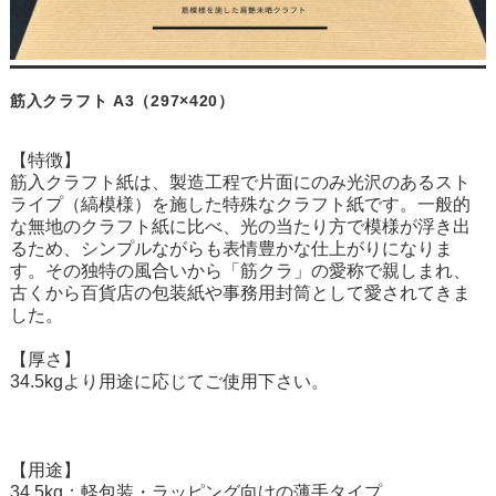
筋入クラフト A3（297×420）
【特徴】
筋入クラフト紙は、製造工程で片面にのみ光沢のあるスト
ライプ（縞模様）を施した特殊なクラフト紙です。一般的
な無地のクラフト紙に比べ、光の当たり方で模様が浮き出
るため、シンプルながらも表情豊かな仕上がりになりま
す。その独特の風合いから「筋クラ」の愛称で親しまれ、
古くから百貨店の包装紙や事務用封筒として愛されてきま
した。
【厚さ】
34.5kgより用途に応じてご使用下さい。
【用途】
34.5kg：軽包装・ラッピング向けの薄手タイプ