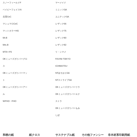
スノーフィールドF
マーメイド
ベイビーフェイスN
ミニッツGA
北雪CoC
ユニテックGA
マシュマロCoC
レザック66
マットカラーHG
レザック75
Mr.B
レザック80
Mrs.B
レザック82
MTA+-FS
リ・シマメ
OKミューズガリバーグロ
FAVINI TOKYO
ス
ICHIMATSU
OKミューズガリバーマッ
NTほそおりGA
ト
NTストライプGA
OKミューズガリバーアー
OKミューズガリバーリラ
ル
OKミューズガリバーエク
WPHO・PHO
ストラ
OKミューズガリバーもみ
しぼ
和柄の紙
紙クロス
サステナブル紙
その他ファンシー
非木材系印刷用紙