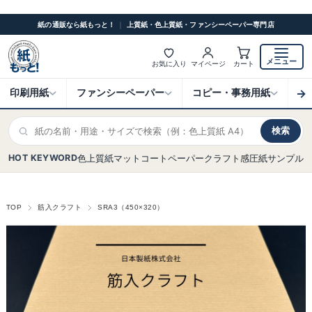
紙の通販なら紙もっと！
｜
上質紙・色上質紙・ファンシーペーパー専門店
メニュー
お気に入り
マイページ
カート
→
印刷用紙
ファンシーペーパー
コピー・事務用紙
ク
検索
HOT KEYWORD
色上質紙
マットコート
ペーパークラフト
感圧紙
サンプル
TOP
筋入クラフト
SRA3（450×320）