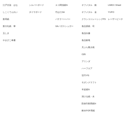
江戸古染 はな
シルバーボード
エコ間伐紙N
オフメタル 銀
LIMEX Sheet
しこくてんれい
ダイヤボード
竹はだGA
オフメタル 金
YUPO
新局紙
バナナペーパー
クラシコトレーシングFS
レーザーピーチ
新大礼紙 華
GAバガスシュガー
食品原紙 司
玉しき
食品白藤
やまびこ奉書
食品銀竜
天ぷら敷き紙
OZK
アリンダ
ハーフエア
箔守-FS
モダンクラフト
羊皮紙N
溶ける紙・水
防炎印刷用紙N
耐水POP用紙