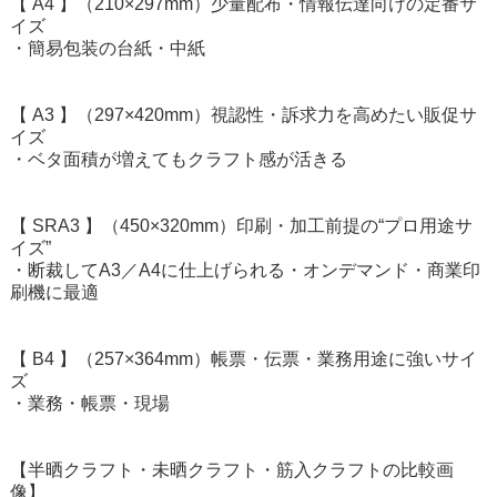
【 A4 】（210×297mm）少量配布・情報伝達向けの定番サ
イズ
・簡易包装の台紙・中紙
【 A3 】（297×420mm）視認性・訴求力を高めたい販促サ
イズ
・ベタ面積が増えてもクラフト感が活きる
【 SRA3 】（450×320mm）印刷・加工前提の“プロ用途サ
イズ”
・断裁してA3／A4に仕上げられる・オンデマンド・商業印
刷機に最適
【 B4 】（257×364mm）帳票・伝票・業務用途に強いサイ
ズ
・業務・帳票・現場
【半晒クラフト・未晒クラフト・筋入クラフトの比較画
像】