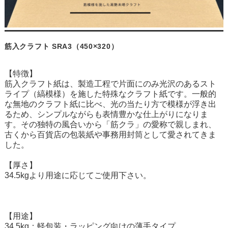
筋入クラフト SRA3（450×320）
【特徴】
筋入クラフト紙は、製造工程で片面にのみ光沢のあるスト
ライプ（縞模様）を施した特殊なクラフト紙です。一般的
な無地のクラフト紙に比べ、光の当たり方で模様が浮き出
るため、シンプルながらも表情豊かな仕上がりになりま
す。その独特の風合いから「筋クラ」の愛称で親しまれ、
古くから百貨店の包装紙や事務用封筒として愛されてきま
した。
【厚さ】
34.5kgより用途に応じてご使用下さい。
【用途】
34.5kg：軽包装・ラッピング向けの薄手タイプ