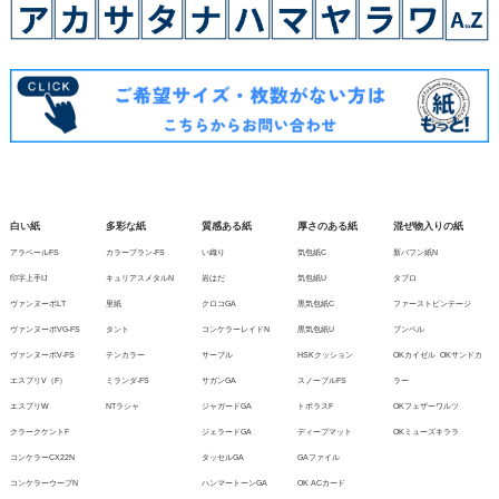
白い紙
多彩な紙
質感ある紙
厚さのある紙
混ぜ物入りの紙
アラベールFS
カラープラン-FS
い織り
気包紙C
新バフン紙N
印字上手IJ
キュリアスメタルN
岩はだ
気包紙U
タブロ
ヴァンヌーボLT
里紙
クロコGA
黒気包紙C
ファーストビンテージ
ヴァンヌーボVG-FS
タント
コンケラーレイドN
黒気包紙U
ブンペル
ヴァンヌーボV-FS
テンカラー
サーブル
HSKクッション
OKカイゼル
OKサンドカ
エスプリV（F）
ミランダ-FS
サガンGA
スノーブルFS
ラー
エスプリW
NTラシャ
ジャガードGA
トポラスF
OKフェザーワルツ
クラークケントF
ジェラードGA
ディープマット
OKミューズキララ
コンケラーCX22N
タッセルGA
GAファイル
コンケラーウーブN
ハンマートーンGA
OK ACカード