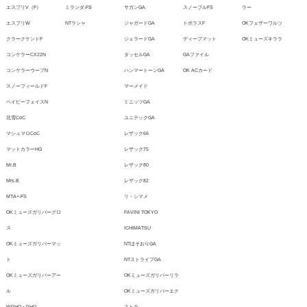
エスプリV（F）
ミランダ-FS
サガンGA
スノーブルFS
ラー
エスプリW
NTラシャ
ジャガードGA
トポラスF
OKフェザーワルツ
クラークケントF
ジェラードGA
ディープマット
OKミューズキララ
コンケラーCX22N
タッセルGA
GAファイル
コンケラーウーブN
ハンマートーンGA
OK ACカード
スノーフィールドF
マーメイド
ベイビーフェイスN
ミニッツGA
北雪CoC
ユニテックGA
マシュマロCoC
レザック66
マットカラーHG
レザック75
Mr.B
レザック80
Mrs.B
レザック82
MTA+-FS
リ・シマメ
OKミューズガリバーグロ
FAVINI TOKYO
ス
ICHIMATSU
OKミューズガリバーマッ
NTほそおりGA
ト
NTストライプGA
OKミューズガリバーアー
OKミューズガリバーリラ
ル
OKミューズガリバーエク
WPHO・PHO
ストラ