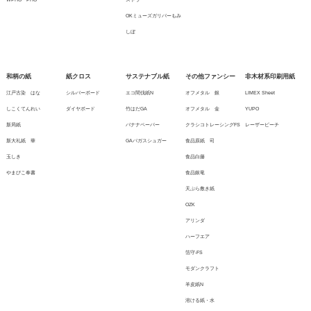
OKミューズガリバーもみ
しぼ
和柄の紙
紙クロス
サステナブル紙
その他ファンシー
非木材系印刷用紙
江戸古染 はな
シルバーボード
エコ間伐紙N
オフメタル 銀
LIMEX Sheet
しこくてんれい
ダイヤボード
竹はだGA
オフメタル 金
YUPO
新局紙
バナナペーパー
クラシコトレーシングFS
レーザーピーチ
新大礼紙 華
GAバガスシュガー
食品原紙 司
玉しき
食品白藤
やまびこ奉書
食品銀竜
天ぷら敷き紙
OZK
アリンダ
ハーフエア
箔守-FS
モダンクラフト
羊皮紙N
溶ける紙・水