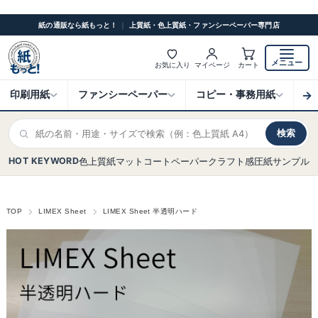
紙の通販なら紙もっと！
｜
上質紙・色上質紙・ファンシーペーパー専門店
メニュー
お気に入り
マイページ
カート
→
印刷用紙
ファンシーペーパー
コピー・事務用紙
ク
検索
HOT KEYWORD
色上質紙
マットコート
ペーパークラフト
感圧紙
サンプル
TOP
LIMEX Sheet
LIMEX Sheet 半透明ハード