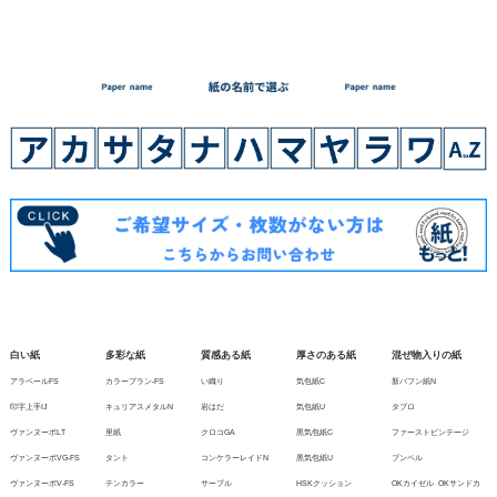
白い紙
多彩な紙
質感ある紙
厚さのある紙
混ぜ物入りの紙
アラベールFS
カラープラン-FS
い織り
気包紙C
新バフン紙N
印字上手IJ
キュリアスメタルN
岩はだ
気包紙U
タブロ
ヴァンヌーボLT
里紙
クロコGA
黒気包紙C
ファーストビンテージ
ヴァンヌーボVG-FS
タント
コンケラーレイドN
黒気包紙U
ブンペル
ヴァンヌーボV-FS
テンカラー
サーブル
HSKクッション
OKカイゼル
OKサンドカ