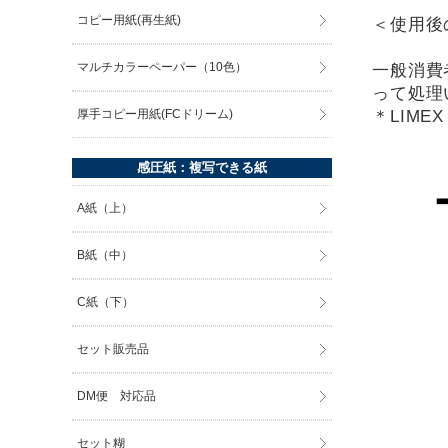
コピー用紙(再生紙)
＜使用後の
マルチカラーペーパー（10色）
一般消費
って処理
＊LIME
厚手コピー用紙(FCドリーム)
感圧紙：複写できる紙
A紙（上）
B紙（中）
C紙（下）
セット販売品
DM便 対応品
セット糊