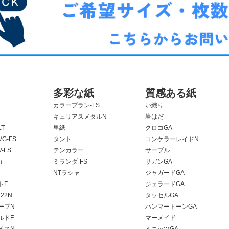
多彩な紙
質感ある紙
カラープラン-FS
い織り
キュリアスメタルN
岩はだ
T
里紙
クロコGA
G-FS
タント
コンケラーレイドN
-FS
テンカラー
サーブル
F）
ミランダ-FS
サガンGA
NTラシャ
ジャガードGA
トF
ジェラードGA
22N
タッセルGA
ーブN
ハンマートーンGA
ルドF
マーメイド
イスN
ミニッツGA