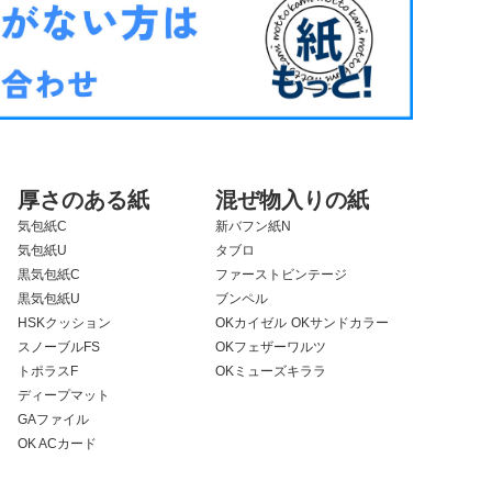
厚さのある紙
混ぜ物入りの紙
気包紙C
新バフン紙N
気包紙U
タブロ
黒気包紙C
ファーストビンテージ
黒気包紙U
ブンペル
HSKクッション
OKカイゼル
OKサンドカラー
スノーブルFS
OKフェザーワルツ
トポラスF
OKミューズキララ
ディープマット
GAファイル
OK ACカード