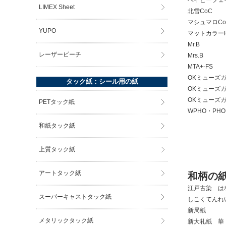
LIMEX Sheet
北雪CoC
マシュマロCo
YUPO
マットカラー
Mr.B
レーザーピーチ
Mrs.B
MTA+-FS
OKミューズ
タック紙：シール用の紙
OKミューズ
OKミューズ
PETタック紙
WPHO・PHO
和紙タック紙
上質タック紙
アートタック紙
和柄の
江戸古染 は
スーパーキャストタック紙
しこくてんれ
新局紙
メタリックタック紙
新大礼紙 華