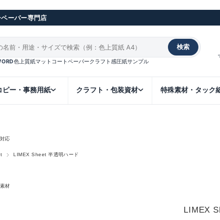
ーペーパー専門店
検索
WORD
色上質紙
マットコート
ペーパークラフト
感圧紙
サンプル
コピー・事務用紙
クラフト・包装資材
特殊素材・タック
対応
t
LIMEX Sheet 半透明ハード
素材
LIMEX