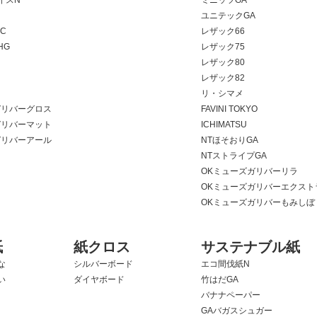
ユニテックGA
C
レザック66
HG
レザック75
レザック80
レザック82
リ・シマメ
ガリバーグロス
FAVINI TOKYO
ガリバーマット
ICHIMATSU
ガリバーアール
NTほそおりGA
NTストライプGA
OKミューズガリバーリラ
OKミューズガリバーエクスト
OKミューズガリバーもみしぼ
紙
紙クロス
サステナブル紙
な
シルバーボード
エコ間伐紙N
い
ダイヤボード
竹はだGA
バナナペーパー
GAバガスシュガー