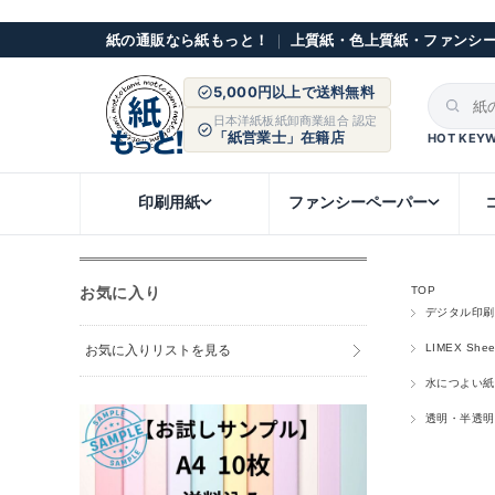
紙の通販なら紙もっと！
｜
上質紙・色上質紙・ファンシ
5,000円以上で送料無料
日本洋紙板紙卸商業組合 認定
「紙営業士」在籍店
HOT KEY
印刷用紙
ファンシーペーパー
お気に入り
TOP
デジタル印刷
LIMEX Shee
お気に入りリストを見る
水につよい紙
透明・半透明