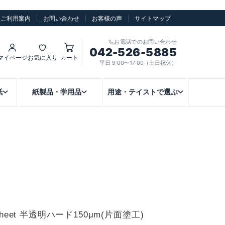
ご利用案内
お問い合わせ
お客様の声
サイトマップ
お電話でのお問い合わせ
042-526-5885
マイページ
お気に入り
カート
平日 9:00〜17:00（土日祝休）
紙
紙製品・学用品
用途・テイストで選ぶ
 Sheet 半透明ハード150μm(片面塗工)