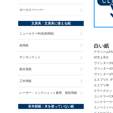
ボーガスペーパー
文房具：文房具に使える紙
ニューカラーR(色画用紙)
白い紙
画用紙
アラベールFS
サンサンケント
印字上手IJ
ヴァンヌーボL
ヴァンヌーボV
板目表紙
ヴァンヌーボV
エスプリV（
工作用紙
エスプリW
クラークケン
レーザー・インクジェット兼用 賞状用紙
コンケラーCX
コンケラーウ
非木材紙：木を使っていない紙
スノーフィー
ベイビーフェ