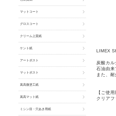
マットコート
グロスコート
クリーム上質紙
ケント紙
LIMEX 
アートポスト
炭酸カルシ
石油由来
マットポスト
また、耐
嵩高微塗工紙
【ご使用
嵩高マット紙
クリアフ
ミシン目・穴あき用紙