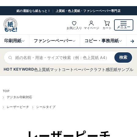
紙の通販なら紙もっと！
｜
上質紙・色上質紙・ファンシーペーパー専門店
メニュー
お気に入り
マイページ
カート
→
印刷用紙
ファンシーペーパー
コピー・事務用紙
ク
検索
HOT KEYWORD
色上質紙
マットコート
ペーパークラフト
感圧紙
サンプル
TOP
デジタル印刷対応
レーザーピーチ
シールタイプ