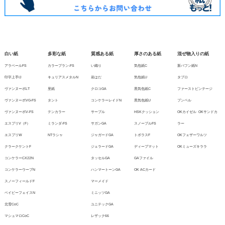
白い紙
多彩な紙
質感ある紙
厚さのある紙
混ぜ物入りの紙
アラベールFS
カラープラン-FS
い織り
気包紙C
新バフン紙N
印字上手IJ
キュリアスメタルN
岩はだ
気包紙U
タブロ
ヴァンヌーボLT
里紙
クロコGA
黒気包紙C
ファーストビンテージ
ヴァンヌーボVG-FS
タント
コンケラーレイドN
黒気包紙U
ブンペル
ヴァンヌーボV-FS
テンカラー
サーブル
HSKクッション
OKカイゼル
OKサンドカ
エスプリV（F）
ミランダ-FS
サガンGA
スノーブルFS
ラー
エスプリW
NTラシャ
ジャガードGA
トポラスF
OKフェザーワルツ
クラークケントF
ジェラードGA
ディープマット
OKミューズキララ
コンケラーCX22N
タッセルGA
GAファイル
コンケラーウーブN
ハンマートーンGA
OK ACカード
スノーフィールドF
マーメイド
ベイビーフェイスN
ミニッツGA
北雪CoC
ユニテックGA
マシュマロCoC
レザック66