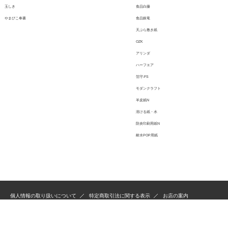
玉しき
食品白藤
やまびこ奉書
食品銀竜
天ぷら敷き紙
OZK
アリンダ
ハーフエア
箔守-FS
モダンクラフト
羊皮紙N
溶ける紙・水
防炎印刷用紙N
耐水POP用紙
個人情報の取り扱いについて
特定商取引法に関する表示
お店の案内