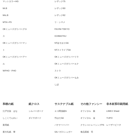
マットカラーHG
レザック75
Mr.B
レザック80
Mrs.B
レザック82
MTA+-FS
リ・シマメ
OKミューズガリバーグロ
FAVINI TOKYO
ス
ICHIMATSU
OKミューズガリバーマッ
NTほそおりGA
ト
NTストライプGA
OKミューズガリバーアー
OKミューズガリバーリラ
ル
OKミューズガリバーエク
WPHO・PHO
ストラ
OKミューズガリバーもみ
しぼ
和柄の紙
紙クロス
サステナブル紙
その他ファンシー
非木材系印刷用紙
江戸古染 はな
シルバーボード
エコ間伐紙N
オフメタル 銀
LIMEX Sheet
しこくてんれい
ダイヤボード
竹はだGA
オフメタル 金
YUPO
新局紙
バナナペーパー
クラシコトレーシングFS
レーザーピーチ
新大礼紙 華
GAバガスシュガー
食品原紙 司