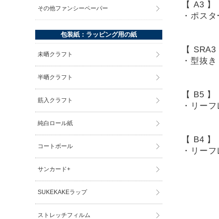
【 A3 
その他ファンシーペーパー
・ポスタ
包装紙：ラッピング用の紙
【 SRA
未晒クラフト
・型抜き
半晒クラフト
【 B5 
筋入クラフト
・リーフ
純白ロール紙
【 B4 
コートボール
・リーフ
サンカード+
SUKEKAKEラップ
ストレッチフィルム