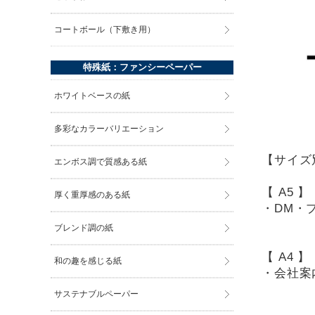
コートボール（下敷き用）
特殊紙：ファンシーペーパー
ホワイトベースの紙
多彩なカラーバリエーション
【サイズ
エンボス調で質感ある紙
【 A5 
厚く重厚感のある紙
・DM・
ブレンド調の紙
【 A4 
和の趣を感じる紙
・会社案
サステナブルペーパー