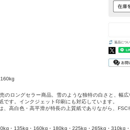
返品につ
160kg
年発売のロングセラー商品。雪のような独特の白さと、幅
紙です。インクジェット印刷にも対応しています。
Cは、高白色・高平滑が特長の上質紙でありながら、FSC
10kg・135kg・160kg・180kg・225kg・265kg・