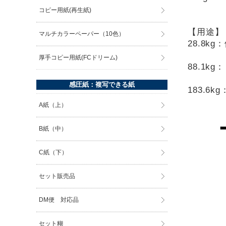
コピー用紙(再生紙)
【用途】
マルチカラーペーパー（10色）
28.8
厚手コピー用紙(FCドリーム)
88.1
感圧紙：複写できる紙
183.
A紙（上）
B紙（中）
C紙（下）
セット販売品
DM便 対応品
セット糊