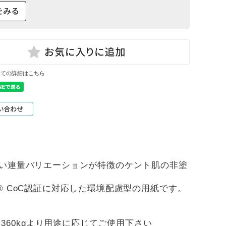
いての詳細はこちら
広い連量バリエーションが特徴のケント肌の非塗
® CoC認証に対応した環境配慮型の用紙です。
310kg・360kgより用途に応じてご使用下さい