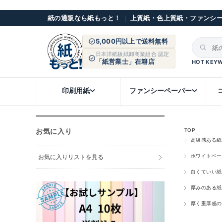
紙の通販なら紙もっと！
｜
上質紙・色上質紙・ファンシ
5,000円以上で送料無料
日本洋紙板紙卸商業組合 認定
「紙営業士」在籍店
HOT KEY
印刷用紙
ファンシーペーパー
お気に入り
TOP
高級感ある
ホワイトベー
お気に入りリストを見る
白くていい紙
厚みのある紙
厚く重厚感の