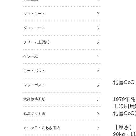
マットコート
グロスコート
クリーム上質紙
ケント紙
アートポスト
北雪CoC 
マットポスト
1979
嵩高微塗工紙
工印刷用
北雪Co
嵩高マット紙
【厚さ】
ミシン目・穴あき用紙
90kg・1