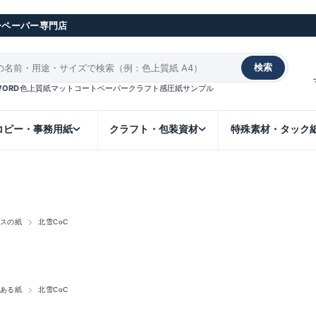
ーペーパー専門店
検索
WORD
色上質紙
マットコート
ペーパークラフト
感圧紙
サンプル
コピー・事務用紙
クラフト・包装資材
特殊素材・タック
紙
スの紙
北雪CoC
ある紙
北雪CoC