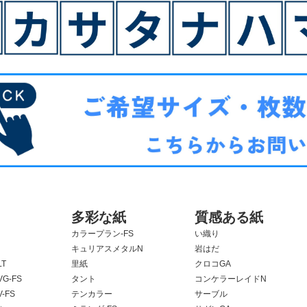
多彩な紙
質感ある紙
カラープラン-FS
い織り
キュリアスメタルN
岩はだ
T
里紙
クロコGA
G-FS
タント
コンケラーレイドN
-FS
テンカラー
サーブル