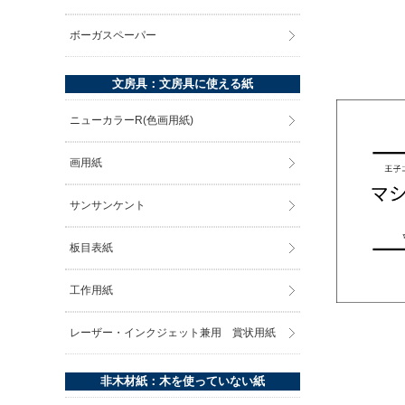
ボーガスペーパー
文房具：文房具に使える紙
ニューカラーR(色画用紙)
画用紙
サンサンケント
板目表紙
工作用紙
レーザー・インクジェット兼用 賞状用紙
非木材紙：木を使っていない紙