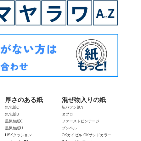
厚さのある紙
混ぜ物入りの紙
気包紙C
新バフン紙N
気包紙U
タブロ
黒気包紙C
ファーストビンテージ
黒気包紙U
ブンペル
HSKクッション
OKカイゼル
OKサンドカラー