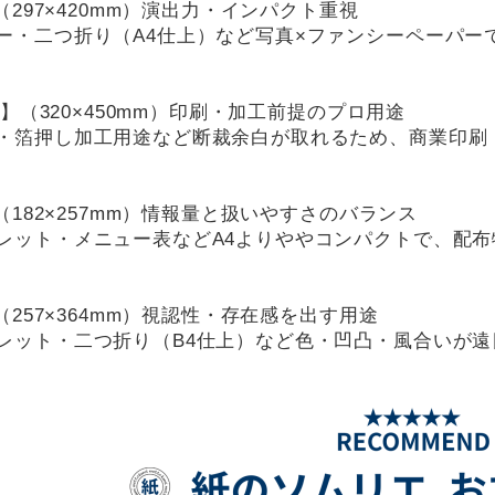
】（297×420mm）演出力・インパクト重視
ー・二つ折り（A4仕上）など写真×ファンシーペーパー
3 】（320×450mm）印刷・加工前提のプロ用途
・箔押し加工用途など断裁余白が取れるため、商業印刷
】（182×257mm）情報量と扱いやすさのバランス
レット・メニュー表などA4よりややコンパクトで、配
】（257×364mm）視認性・存在感を出す用途
レット・二つ折り（B4仕上）など色・凹凸・風合いが遠