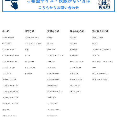
白い紙
多彩な紙
質感ある紙
厚さのある紙
混ぜ物入りの紙
アラベールFS
カラープラン-FS
い織り
気包紙C
新バフン紙N
印字上手IJ
キュリアスメタルN
岩はだ
気包紙U
タブロ
ヴァンヌーボLT
里紙
クロコGA
黒気包紙C
ファーストビンテージ
ヴァンヌーボVG-FS
タント
コンケラーレイドN
黒気包紙U
ブンペル
ヴァンヌーボV-FS
テンカラー
サーブル
HSKクッション
OKカイゼル
OKサンドカ
エスプリV（F）
ミランダ-FS
サガンGA
スノーブルFS
ラー
エスプリW
NTラシャ
ジャガードGA
トポラスF
OKフェザーワルツ
クラークケントF
ジェラードGA
ディープマット
OKミューズキララ
コンケラーCX22N
タッセルGA
GAファイル
コンケラーウーブN
ハンマートーンGA
OK ACカード
スノーフィールドF
マーメイド
ベイビーフェイスN
ミニッツGA
北雪CoC
ユニテックGA
マシュマロCoC
レザック66