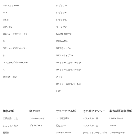
マットカラーHG
レザック75
Mr.B
レザック80
Mrs.B
レザック82
MTA+-FS
リ・シマメ
OKミューズガリバーグロ
FAVINI TOKYO
ス
ICHIMATSU
OKミューズガリバーマッ
NTほそおりGA
ト
NTストライプGA
OKミューズガリバーアー
OKミューズガリバーリラ
ル
OKミューズガリバーエク
WPHO・PHO
ストラ
OKミューズガリバーもみ
しぼ
和柄の紙
紙クロス
サステナブル紙
その他ファンシー
非木材系印刷用紙
江戸古染 はな
シルバーボード
エコ間伐紙N
オフメタル 銀
LIMEX Sheet
しこくてんれい
ダイヤボード
竹はだGA
オフメタル 金
YUPO
新局紙
バナナペーパー
クラシコトレーシングFS
レーザーピーチ