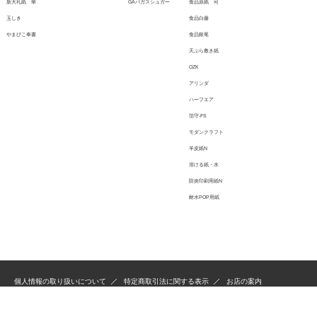
新大礼紙 華
GAバガスシュガー
食品原紙 司
玉しき
食品白藤
やまびこ奉書
食品銀竜
天ぷら敷き紙
OZK
アリンダ
ハーフエア
箔守-FS
モダンクラフト
羊皮紙N
溶ける紙・水
防炎印刷用紙N
耐水POP用紙
個人情報の取り扱いについて
特定商取引法に関する表示
お店の案内