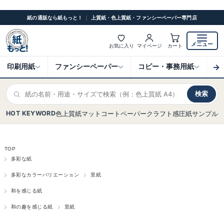
紙の通販なら紙もっと！
｜
上質紙・色上質紙・ファンシーペーパー専門店
メニュー
お気に入り
マイページ
カート
→
印刷用紙
ファンシーペーパー
コピー・事務用紙
ク
検索
HOT KEYWORD
色上質紙
マットコート
ペーパークラフト
感圧紙
サンプル
TOP
多彩な紙
多彩なカラーバリエーション
里紙
和を感じる紙
和の趣を感じる紙
里紙