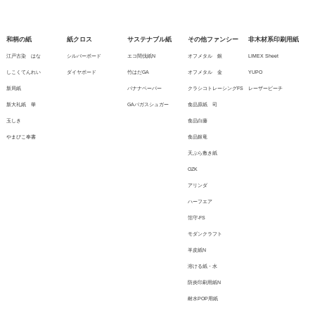
和柄の紙
紙クロス
サステナブル紙
その他ファンシー
非木材系印刷用紙
江戸古染 はな
シルバーボード
エコ間伐紙N
オフメタル 銀
LIMEX Sheet
しこくてんれい
ダイヤボード
竹はだGA
オフメタル 金
YUPO
新局紙
バナナペーパー
クラシコトレーシングFS
レーザーピーチ
新大礼紙 華
GAバガスシュガー
食品原紙 司
玉しき
食品白藤
やまびこ奉書
食品銀竜
天ぷら敷き紙
OZK
アリンダ
ハーフエア
箔守-FS
モダンクラフト
羊皮紙N
溶ける紙・水
防炎印刷用紙N
耐水POP用紙