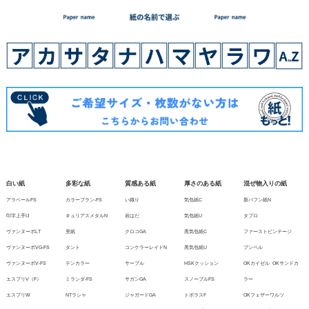
白い紙
多彩な紙
質感ある紙
厚さのある紙
混ぜ物入りの紙
アラベールFS
カラープラン-FS
い織り
気包紙C
新バフン紙N
印字上手IJ
キュリアスメタルN
岩はだ
気包紙U
タブロ
ヴァンヌーボLT
里紙
クロコGA
黒気包紙C
ファーストビンテージ
ヴァンヌーボVG-FS
タント
コンケラーレイドN
黒気包紙U
ブンペル
ヴァンヌーボV-FS
テンカラー
サーブル
HSKクッション
OKカイゼル
OKサンドカ
エスプリV（F）
ミランダ-FS
サガンGA
スノーブルFS
ラー
エスプリW
NTラシャ
ジャガードGA
トポラスF
OKフェザーワルツ