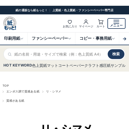
紙の通販なら紙もっと！
｜
上質紙・色上質紙・ファンシーペーパー専門店
メニュー
お気に入り
マイページ
カート
→
印刷用紙
ファンシーペーパー
コピー・事務用紙
ク
検索
HOT KEYWORD
色上質紙
マットコート
ペーパークラフト
感圧紙
サンプル
TOP
エンボス調で質感ある紙
リ・シマメ
質感がある紙