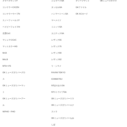
クラークケントF
ジェラードGA
ディープマット
OKミューズキララ
コンケラーCX22N
タッセルGA
GAファイル
コンケラーウーブN
ハンマートーンGA
OK ACカード
スノーフィールドF
マーメイド
ベイビーフェイスN
ミニッツGA
北雪CoC
ユニテックGA
マシュマロCoC
レザック66
マットカラーHG
レザック75
Mr.B
レザック80
Mrs.B
レザック82
MTA+-FS
リ・シマメ
OKミューズガリバーグロ
FAVINI TOKYO
ス
ICHIMATSU
OKミューズガリバーマッ
NTほそおりGA
ト
NTストライプGA
OKミューズガリバーアー
OKミューズガリバーリラ
ル
OKミューズガリバーエク
WPHO・PHO
ストラ
OKミューズガリバーもみ
しぼ