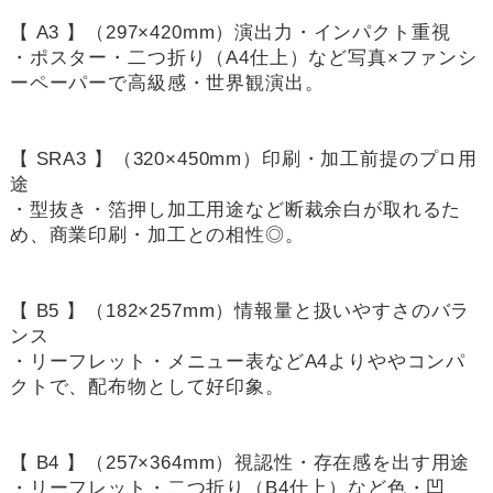
【 A3 】（297×420mm）演出力・インパクト重視
・ポスター・二つ折り（A4仕上）など写真×ファンシ
ーペーパーで高級感・世界観演出。
【 SRA3 】（320×450mm）印刷・加工前提のプロ用
途
・型抜き・箔押し加工用途など断裁余白が取れるた
め、商業印刷・加工との相性◎。
【 B5 】（182×257mm）情報量と扱いやすさのバラ
ンス
・リーフレット・メニュー表などA4よりややコンパ
クトで、配布物として好印象。
【 B4 】（257×364mm）視認性・存在感を出す用途
・リーフレット・二つ折り（B4仕上）など色・凹