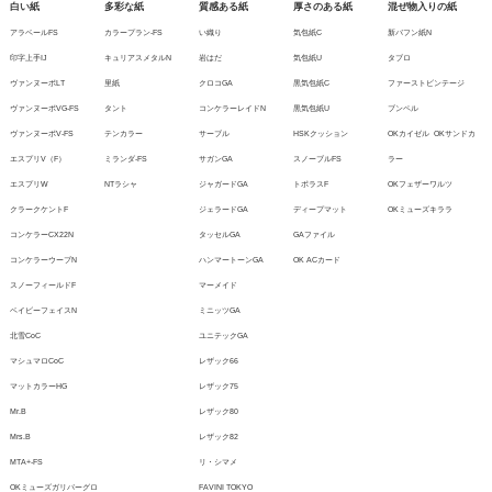
白い紙
多彩な紙
質感ある紙
厚さのある紙
混ぜ物入りの紙
アラベールFS
カラープラン-FS
い織り
気包紙C
新バフン紙N
印字上手IJ
キュリアスメタルN
岩はだ
気包紙U
タブロ
ヴァンヌーボLT
里紙
クロコGA
黒気包紙C
ファーストビンテージ
ヴァンヌーボVG-FS
タント
コンケラーレイドN
黒気包紙U
ブンペル
ヴァンヌーボV-FS
テンカラー
サーブル
HSKクッション
OKカイゼル
OKサンドカ
エスプリV（F）
ミランダ-FS
サガンGA
スノーブルFS
ラー
エスプリW
NTラシャ
ジャガードGA
トポラスF
OKフェザーワルツ
クラークケントF
ジェラードGA
ディープマット
OKミューズキララ
コンケラーCX22N
タッセルGA
GAファイル
コンケラーウーブN
ハンマートーンGA
OK ACカード
スノーフィールドF
マーメイド
ベイビーフェイスN
ミニッツGA
北雪CoC
ユニテックGA
マシュマロCoC
レザック66
マットカラーHG
レザック75
Mr.B
レザック80
Mrs.B
レザック82
MTA+-FS
リ・シマメ
OKミューズガリバーグロ
FAVINI TOKYO