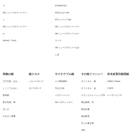
ス
ICHIMATSU
OKミューズガリバーマッ
NTほそおりGA
ト
NTストライプGA
OKミューズガリバーアー
OKミューズガリバーリラ
ル
OKミューズガリバーエク
WPHO・PHO
ストラ
OKミューズガリバーもみ
しぼ
和柄の紙
紙クロス
サステナブル紙
その他ファンシー
非木材系印刷用紙
江戸古染 はな
シルバーボード
エコ間伐紙N
オフメタル 銀
LIMEX Sheet
しこくてんれい
ダイヤボード
竹はだGA
オフメタル 金
YUPO
新局紙
バナナペーパー
クラシコトレーシングFS
レーザーピーチ
新大礼紙 華
GAバガスシュガー
食品原紙 司
玉しき
食品白藤
やまびこ奉書
食品銀竜
天ぷら敷き紙
OZK