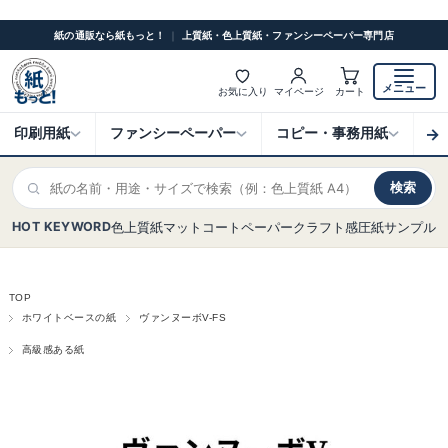
紙の通販なら紙もっと！
｜
上質紙・色上質紙・ファンシーペーパー専門店
メニュー
お気に入り
マイページ
カート
→
印刷用紙
ファンシーペーパー
コピー・事務用紙
ク
検索
HOT KEYWORD
色上質紙
マットコート
ペーパークラフト
感圧紙
サンプル
TOP
ホワイトベースの紙
ヴァンヌーボV-FS
高級感ある紙